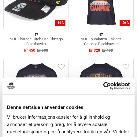
-
10
%
-
20
%
47
47
NHL Charlton Hitch Cap Chicago
NHL Foundation T-skjorte
Blackhawks
Chicago Blackhawks
kr 450
kr 500
kr 320
kr 400
Denne nettsiden anvender cookies
Vi bruker informasjonskapsler for å gi innhold og
-
20
%
-
20
%
annonser et personlig preg, for å levere sosiale
47
47
mediefunksjoner og for å analysere trafikken vår. Vi deler
NHL Foundation T-skjorte Los
NHL Foundation T-skjorte Boston