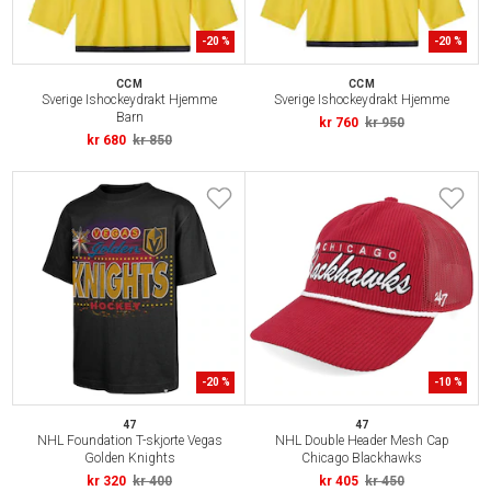
-
20
%
-
20
%
CCM
CCM
Sverige Ishockeydrakt Hjemme
Sverige Ishockeydrakt Hjemme
Barn
kr 760
kr 950
kr 680
kr 850
-
20
%
-
10
%
47
47
NHL Foundation T-skjorte Vegas
NHL Double Header Mesh Cap
Golden Knights
Chicago Blackhawks
kr 320
kr 400
kr 405
kr 450