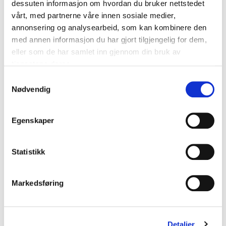
dessuten informasjon om hvordan du bruker nettstedet
Angeles Kings
Bruins
kr 320
kr 400
kr 320
kr 400
vårt, med partnerne våre innen sosiale medier,
annonsering og analysearbeid, som kan kombinere den
med annen informasjon du har gjort tilgjengelig for dem,
eller som de har samlet inn gjennom din bruk av
tjenestene deres.
S
Nødvendig
a
m
t
Egenskaper
-
10
%
-
10
%
y
k
NEW ERA
NEW ERA
k
Statistikk
970 Stretch Snapback Tampa Bay
M-Crown 940 Snapback
Lightning
Vancouver Canucks
e
kr 449
kr 499
kr 404
kr 449
v
Markedsføring
a
BARN
l
g
Detaljer