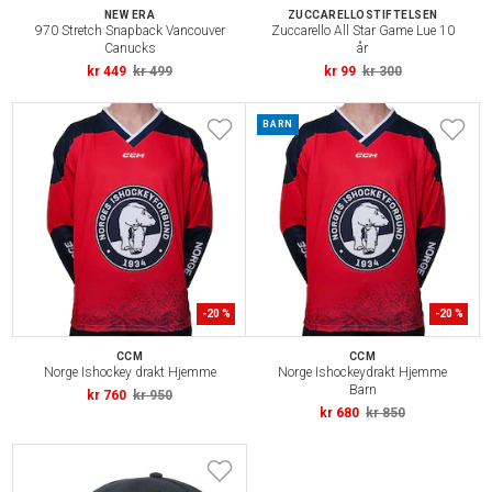
NEW ERA
ZUCCARELLOSTIFTELSEN
970 Stretch Snapback Vancouver
Zuccarello All Star Game Lue 10
Canucks
år
kr 449
kr 499
kr 99
kr 300
BARN
-
20
%
-
20
%
CCM
CCM
Norge Ishockey drakt Hjemme
Norge Ishockeydrakt Hjemme
Barn
kr 760
kr 950
kr 680
kr 850