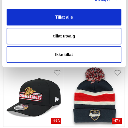
Tillat alle
-
30
%
-
10
%
tillat utvalg
OUTERSTUFF
NEW ERA
NHL Face Off Lue Barn New
920 Snapback Chicago
Jersey Devils
Blackhawks
Ikke tillat
kr 174
kr 249
kr 404
kr 449
-
10
%
-
67
%