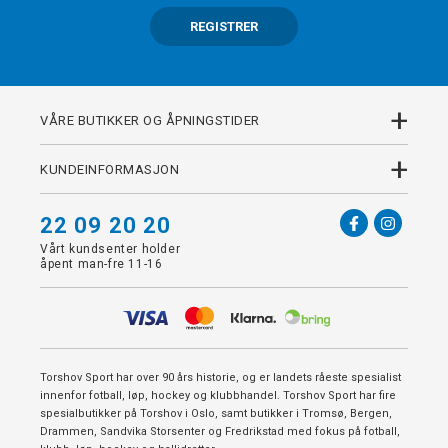
REGISTRER
+
VÅRE BUTIKKER OG ÅPNINGSTIDER
+
KUNDEINFORMASJON
22 09 20 20
Vårt kundsenter holder
åpent man-fre 11-16
Torshov Sport har over 90 års historie, og er landets råeste spesialist
innenfor fotball, løp, hockey og klubbhandel. Torshov Sport har fire
spesialbutikker på Torshov i Oslo, samt butikker i Tromsø, Bergen,
Drammen, Sandvika Storsenter og Fredrikstad med fokus på fotball,