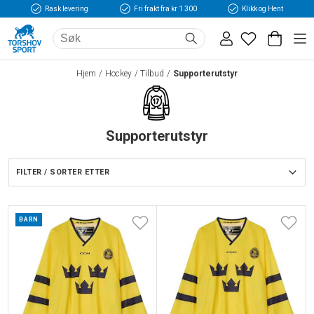
Rask levering
Fri frakt fra kr 1 300
Klikk og Hent
Hjem
Hockey
Tilbud
Supporterutstyr
Supporterutstyr
FILTER / SORTER ETTER
BARN