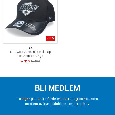
-
10
%
47
NHL Cold Zone Snapback Cap
Los Angeles Kings
kr 315
kr 350
BLI MEDLEM
Få tilgang til unike fordeler i butikk og på nett som
medlem av kundeklubben Team Torshov.