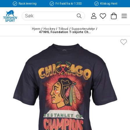
Rask levering
Fri frakt fra kr 1 300
Klikk og Hent
Hjem
Hockey
Tilbud
Supporterutstyr
47 NHL Foundation T-skjorte Chicago Blackhawks