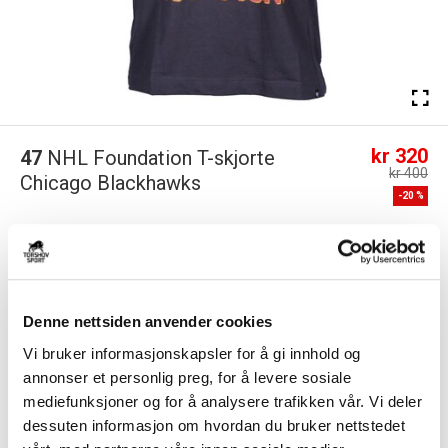
kr 320
47
NHL Foundation T-skjorte
kr 400
Chicago Blackhawks
-
20
%
Foundation Tee løfter klassisk design og premium kvalitet til et nytt
nivå. Laget av tung 100 % bomu...
Les mer.
FARGE
Denne nettsiden anvender cookies
Vi bruker informasjonskapsler for å gi innhold og
annonser et personlig preg, for å levere sosiale
Størrelse
mediefunksjoner og for å analysere trafikken vår. Vi deler
VELG
STØRRELSE
▾
dessuten informasjon om hvordan du bruker nettstedet