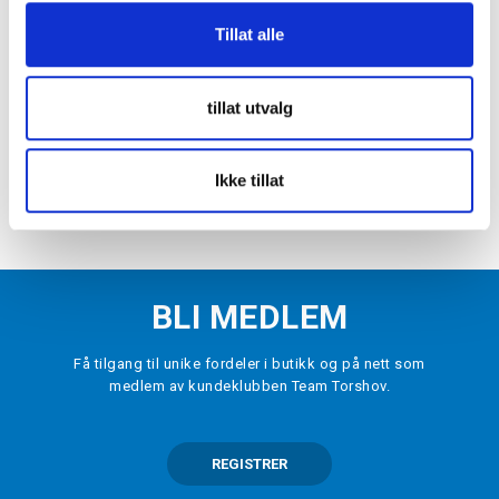
-
10
%
Tillat alle
47
NHL Double Header Mesh Cap Chicago
Blackhawks
tillat utvalg
kr 405
kr 450
ONE SIZE
Ikke tillat
LEGG I HANDLEKURV
BLI MEDLEM
Få tilgang til unike fordeler i butikk og på nett som
medlem av kundeklubben Team Torshov.
REGISTRER