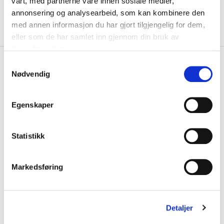
vårt, med partnerne våre innen sosiale medier,
KLIKK & HENT
LEGG I HANDLEKURV
Velg Størrelse
annonsering og analysearbeid, som kan kombinere den
med annen informasjon du har gjort tilgjengelig for dem,
På lager
Gratis frakt på bestillinger over 1300,-.
eller som de har samlet inn gjennom din bruk av
tjenestene deres.
+
PRODUKTBESKRIVELSE
S
Nødvendig
a
+
DETALJER
m
t
Relaterte produkter
Egenskaper
y
k
k
Statistikk
e
v
Markedsføring
a
l
g
Detaljer