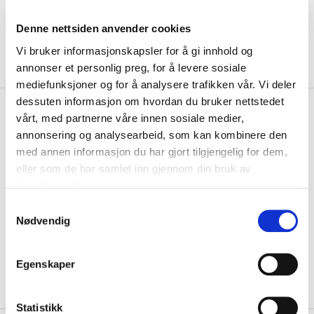
Denne nettsiden anvender cookies
Vi bruker informasjonskapsler for å gi innhold og
annonser et personlig preg, for å levere sosiale
mediefunksjoner og for å analysere trafikken vår. Vi deler
dessuten informasjon om hvordan du bruker nettstedet
kr 760
Ccm
Sverige Ishockeydrakt
vårt, med partnerne våre innen sosiale medier,
kr 950
Hjemme
annonsering og analysearbeid, som kan kombinere den
-
20
%
med annen informasjon du har gjort tilgjengelig for dem,
Sverige ishockeydrakt hjemmedrakt fra CCM til senior. Perfekt for
eller som de har samlet inn gjennom din bruk av
supporteren. Ishockeydrakt med sub...
Les mer.
tjenestene deres.
Størrelse
S
Nødvendig
VELG
STØRRELSE
▾
a
m
KLIKK & HENT
LEGG I HANDLEKURV
t
Velg Størrelse
Egenskaper
y
På lager
Gratis frakt på bestillinger over 1300,-.
k
k
Statistikk