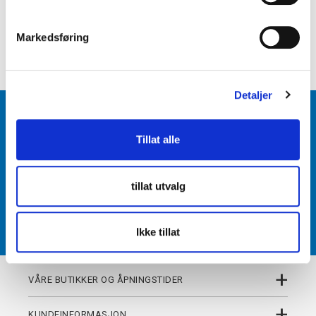
e
+
PRODUKTBESKRIVELSE
v
Markedsføring
+
a
DETALJER
l
g
Detaljer
BLI MEDLEM
Tillat alle
Få tilgang til unike fordeler i butikk og på nett som
medlem av kundeklubben Team Torshov.
tillat utvalg
REGISTRER
Ikke tillat
+
VÅRE BUTIKKER OG ÅPNINGSTIDER
+
KUNDEINFORMASJON