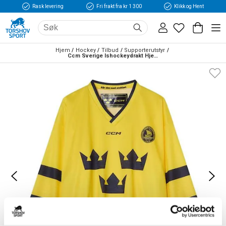
Rask levering
Fri frakt fra kr 1 300
Klikk og Hent
Hjem
Hockey
Tilbud
Supporterutstyr
Ccm Sverige Ishockeydrakt Hjemme