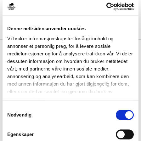
Denne nettsiden anvender cookies
Vi bruker informasjonskapsler for å gi innhold og
annonser et personlig preg, for å levere sosiale
kr 174
Outerstuff
NHL Face Off Lue
mediefunksjoner og for å analysere trafikken vår. Vi deler
kr 249
Barn New Jersey Devils
dessuten informasjon om hvordan du bruker nettstedet
-
30
%
vårt, med partnerne våre innen sosiale medier,
Gjør deg klar for vintersesongen med stil og varme! Outerstuff Lue
annonsering og analysearbeid, som kan kombinere den
Face Off til barn er det perfekte...
Les mer.
med annen informasjon du har gjort tilgjengelig for dem,
FARGE
eller som de har samlet inn gjennom din bruk av
tjenestene deres.
S
Nødvendig
a
Størrelse
m
ONE SIZE
PÅ LAGER
t
Egenskaper
y