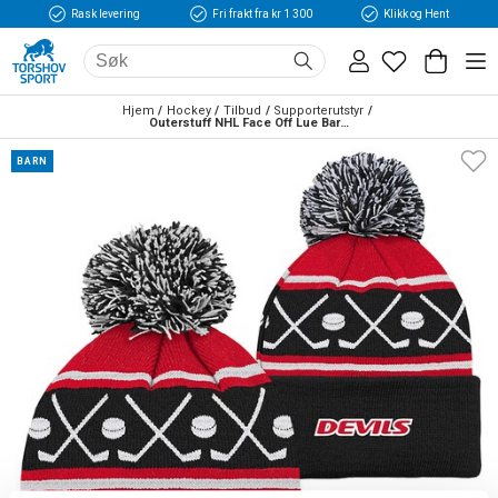
Rask levering
Fri frakt fra kr 1 300
Klikk og Hent
Hjem
Hockey
Tilbud
Supporterutstyr
Outerstuff NHL Face Off Lue Barn New Jersey Devils
BARN