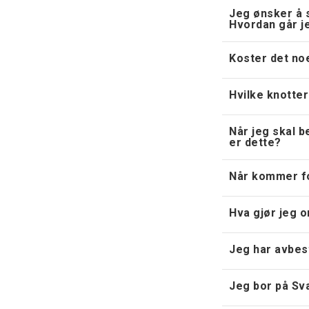
Jeg ønsker å 
Hvordan går j
Koster det noe
Hvilke knotter
Når jeg skal 
er dette?
Når kommer fo
Hva gjør jeg o
Jeg har avbest
Jeg bor på Sva