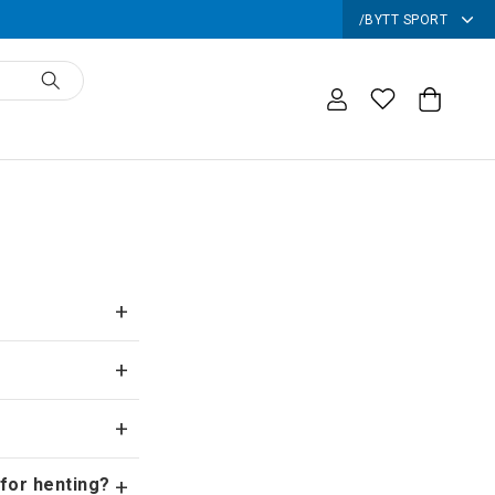
/
BYTT SPORT
+
+
+
 for henting?
+