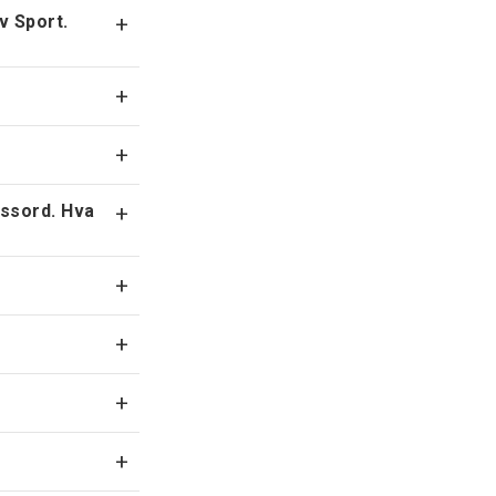
v Sport.
+
+
+
assord. Hva
+
+
+
+
+