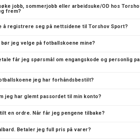
søke jobb, sommerjobb eller arbeidsuke/OD hos Torsho
eg frem?
 å registrere seg på nettsidene til Torshov Sport?
 bør jeg velge på fotballskoene mine?
betale får jeg spørsmål om engangskode og personlig p
tballskoene jeg har forhåndsbestilt?
m jeg har glemt passordet til min konto?
ilt en ordre. Når får jeg pengene tilbake?
lbard. Betaler jeg full pris på varer?