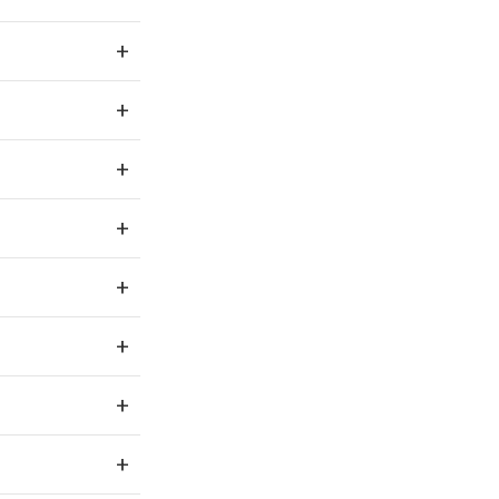
+
+
+
+
+
+
+
+