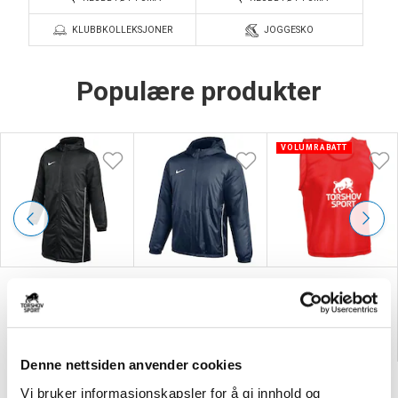
KLUBBKOLLEKSJONER
JOGGESKO
Populære produkter
VOLUMRABATT
NIKE
NIKE
TORSHOV SPORT
Therma-FIT Park 26
Therma-FIT Park 26
Markeringsvest Rød
Vinterjakke Sort
Høstjakke Marine
kr 99
kr 1499
kr 1249
Denne nettsiden anvender cookies
Vi bruker informasjonskapsler for å gi innhold og