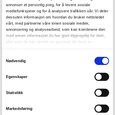
Kolleksjoner
annonser et personlig preg, for å levere sosiale
mediefunksjoner og for å analysere trafikken vår. Vi deler
dessuten informasjon om hvordan du bruker nettstedet
vårt, med partnerne våre innen sosiale medier,
annonsering og analysearbeid, som kan kombinere den
med annen informasjon du har gjort tilgjengelig for dem,
eller som de har samlet inn gjennom din bruk av
tjenestene deres.
S
Nødvendig
a
m
t
Egenskaper
y
k
k
Statistikk
DOMMER
e
v
UTFORSKE
Markedsføring
a