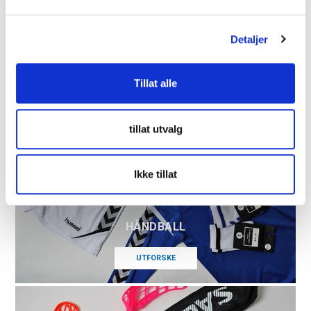
l
g
Detaljer
Tillat alle
tillat utvalg
Ikke tillat
HÅNDBALL
UTFORSKE