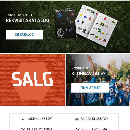
TORSHOV SPORT
REKVISITAKATALOG
SE KATALOG
ØNSKER DU
KLUBBAVTALE?
FINN UT MER
NIKE KLUBBTØY
ADIDAS KLUBBTØY
KLUBBTØY PUMA
KLUBBTØY PUMA