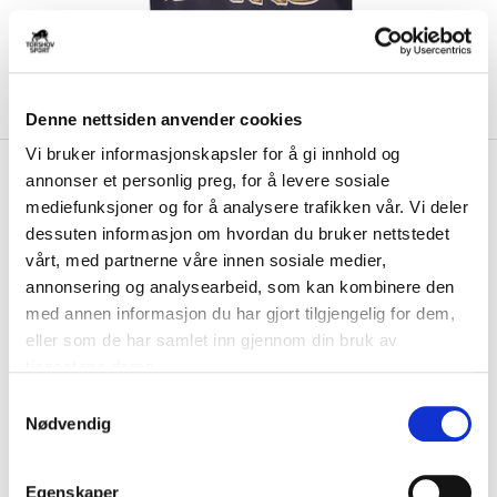
Denne nettsiden anvender cookies
Vi bruker informasjonskapsler for å gi innhold og
kr 320
47
NHL Foundation T-skjorte
annonser et personlig preg, for å levere sosiale
kr 400
Boston Bruins
mediefunksjoner og for å analysere trafikken vår. Vi deler
-
20
%
dessuten informasjon om hvordan du bruker nettstedet
Foundation Tee løfter klassisk design og premium kvalitet til et nytt
vårt, med partnerne våre innen sosiale medier,
nivå. Laget av tung 100 % bomu...
Les mer.
annonsering og analysearbeid, som kan kombinere den
med annen informasjon du har gjort tilgjengelig for dem,
FARGE
eller som de har samlet inn gjennom din bruk av
tjenestene deres.
S
Nødvendig
a
Størrelse
m
VELG
STØRRELSE
▾
t
Egenskaper