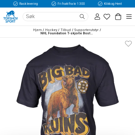
Rask levering
Fri frakt fra kr 1 300
Klikk og Hent
Hjem
Hockey
Tilbud
Supporterutstyr
NHL Foundation T-skjorte Boston Bruins