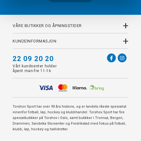
+
VÅRE BUTIKKER OG ÅPNINGSTIDER
+
KUNDEINFORMASJON
22 09 20 20
Vårt kundsenter holder
åpent man-fre 11-16
Torshov Sport har over 90 års historie, og er landets råeste spesialist
innenfor fotball, løp, hockey og klubbhandel. Torshov Sport har fire
spesialbutikker på Torshov i Oslo, samt butikker i Tromsø, Bergen,
Drammen, Sandvika Storsenter og Fredrikstad med fokus på fotball,
klubb, løp, hockey og hallidretter.