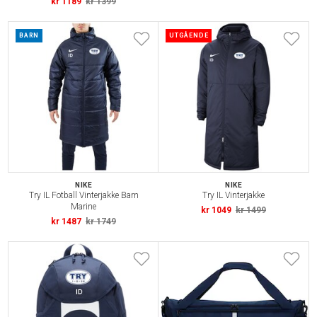
kr 1189
kr 1399
BARN
UTGÅENDE
NIKE
NIKE
Try IL Fotball Vinterjakke Barn
Try IL Vinterjakke
Marine
kr 1049
kr 1499
kr 1487
kr 1749