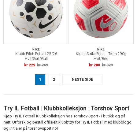
NIKE
NIKE
Klubb Pitch Fotball 25/26
Klubb Strike Fotball Team 290g
Hvit/Sort/Gull
Hvit/Rød
kr 229
kr 269
kr 280
kr 329
1
2
NESTE SIDE
Try IL Fotball | Klubbkolleksjon | Torshov Sport
Kjøp Try IL Fotball Klubbkolleksjon hos Torshov Sport - i butikk og på
nett. Utforsk og bestill offisielt klubbtøy for Try IL Fotball med klubblogo
og initialer på torshovsport.no!