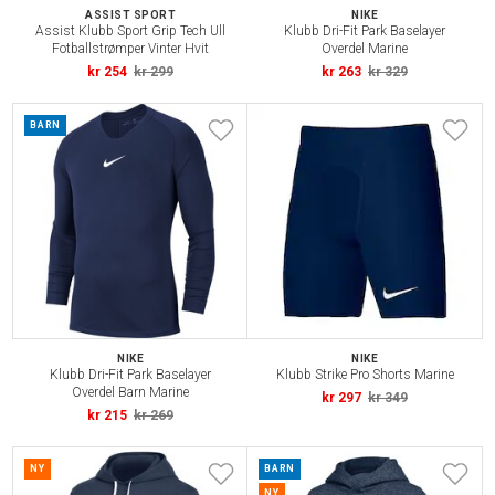
ASSIST SPORT
NIKE
Assist Klubb Sport Grip Tech Ull
Klubb Dri-Fit Park Baselayer
Fotballstrømper Vinter Hvit
Overdel Marine
kr 254
kr 299
kr 263
kr 329
BARN
NIKE
NIKE
Klubb Dri-Fit Park Baselayer
Klubb Strike Pro Shorts Marine
Overdel Barn Marine
kr 297
kr 349
kr 215
kr 269
NY
BARN
NY