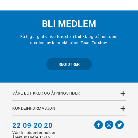
BLI MEDLEM
Få tilgang til unike fordeler i butikk og på nett som
medlem av kundeklubben Team Torshov.
REGISTRER
+
VÅRE BUTIKKER OG ÅPNINGSTIDER
+
KUNDEINFORMASJON
22 09 20 20
Vårt kundsenter holder
åpent man-fre 11-16