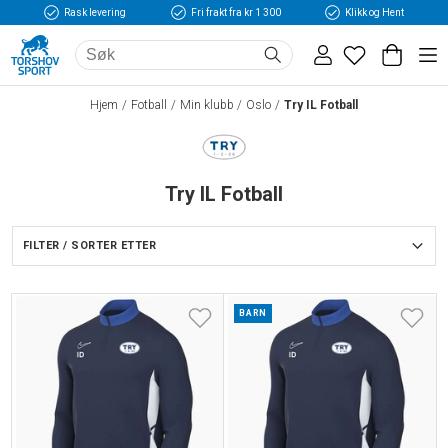
Rask levering
Fri frakt fra kr 1 300
Klikk og Hent
Hjem
Fotball
Min klubb
Oslo
Try IL Fotball
Try IL Fotball
FILTER / SORTER ETTER
BARN