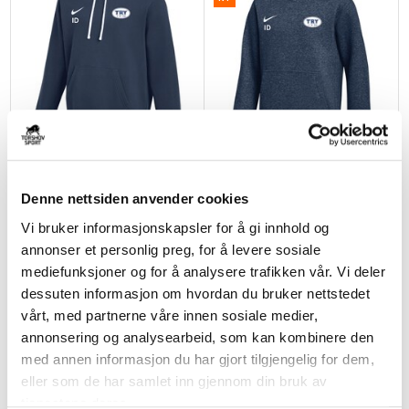
NIKE
NIKE
Try IL Fotball Hettegenser Marine
Try IL Fotball Hettegenser Barn
Denne nettsiden anvender cookies
Marine
kr 594
kr 699
kr 535
kr 629
Vi bruker informasjonskapsler for å gi innhold og
annonser et personlig preg, for å levere sosiale
NY
BARN
mediefunksjoner og for å analysere trafikken vår. Vi deler
NY
dessuten informasjon om hvordan du bruker nettstedet
vårt, med partnerne våre innen sosiale medier,
annonsering og analysearbeid, som kan kombinere den
med annen informasjon du har gjort tilgjengelig for dem,
eller som de har samlet inn gjennom din bruk av
tjenestene deres.