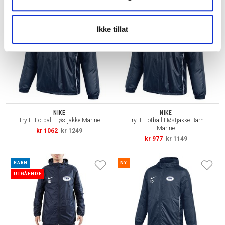
NY
BARN
NY
Ikke tillat
NIKE
NIKE
Try IL Fotball Høstjakke Marine
Try IL Fotball Høstjakke Barn
Marine
kr 1062
kr 1249
kr 977
kr 1149
BARN
NY
UTGÅENDE