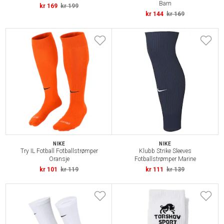
Barn
kr 169
kr 199
kr 144
kr 169
NIKE
NIKE
Try IL Fotball Fotballstrømper
Klubb Strike Sleeves
Oransje
Fotballstrømper Marine
kr 101
kr 119
kr 111
kr 139