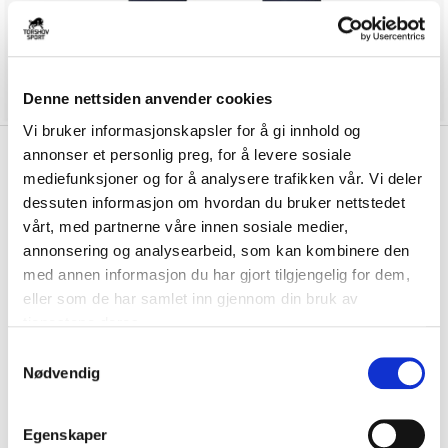
Denne nettsiden anvender cookies
Vi bruker informasjonskapsler for å gi innhold og
kr 450
annonser et personlig preg, for å levere sosiale
Nike
Try IL Fotball
kr 529
mediefunksjoner og for å analysere trafikken vår. Vi deler
Treningsbukse Marine
dessuten informasjon om hvordan du bruker nettstedet
vårt, med partnerne våre innen sosiale medier,
Nike Try IL Fotball Treningsbukse er laget av et teknisk materiale som
annonsering og analysearbeid, som kan kombinere den
holder deg tørr og komfortabe...
Les mer.
med annen informasjon du har gjort tilgjengelig for dem,
Størrelsesguide
eller som de har samlet inn gjennom din bruk av
Størrelse
tjenestene deres.
VELG
STØRRELSE
▾
S
Initialer
Nødvendig
a
m
t
Egenskaper
LOGG INN FOR Å KJØPE