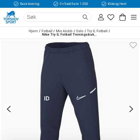
Rask levering
Fri frakt fra kr 1 300
Klikk og Hent
Hjem
Fotball
Min klubb
Oslo
Try IL Fotball
Nike Try IL Fotball Treningsbukse Marine