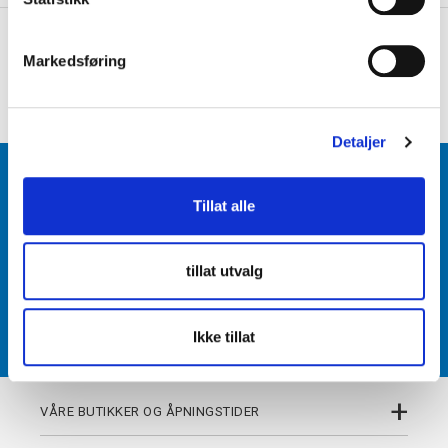
e
+
PRODUKTBESKRIVELSE
v
Markedsføring
a
+
DETALJER
l
g
Detaljer
BLI MEDLEM
Tillat alle
Få tilgang til unike fordeler i butikk og på nett som
medlem av kundeklubben Team Torshov.
tillat utvalg
REGISTRER
Ikke tillat
+
VÅRE BUTIKKER OG ÅPNINGSTIDER