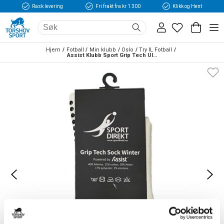
Rask levering
Fri frakt fra kr 1 300
Klikk og Hent
Hjem
Fotball
Min klubb
Oslo
Try IL Fotball
Assist Klubb Sport Grip Tech Ull Fotballstrømper Vinter Hvit