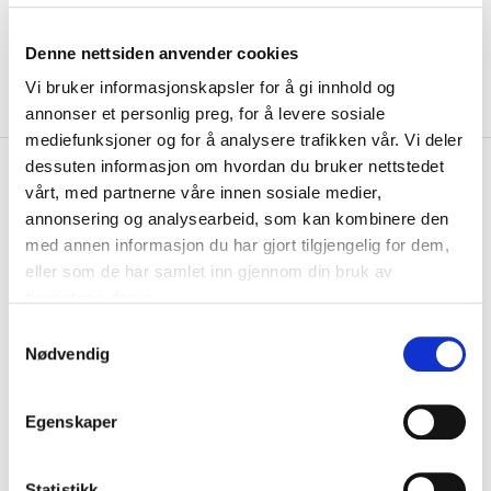
Denne nettsiden anvender cookies
Vi bruker informasjonskapsler for å gi innhold og
annonser et personlig preg, for å levere sosiale
mediefunksjoner og for å analysere trafikken vår. Vi deler
dessuten informasjon om hvordan du bruker nettstedet
kr 254
Assist Sport
Assist Klubb
kr 299
vårt, med partnerne våre innen sosiale medier,
Sport Grip Tech Ull
annonsering og analysearbeid, som kan kombinere den
Fotballstrømper Vinter Hvit
med annen informasjon du har gjort tilgjengelig for dem,
eller som de har samlet inn gjennom din bruk av
Assist Sport Grip Tech Ull Fotballstrømper er et perfekt valg når du
tjenestene deres.
ønsker at foten holdes på plass...
Les mer.
S
Størrelse
Nødvendig
a
VELG
STØRRELSE
▾
m
t
LOGG INN FOR Å KJØPE
Egenskaper
y
k
På lager
Gratis frakt på bestillinger over 1300,-.
k
Statistikk