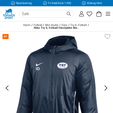
Rask levering
Fri frakt fra kr 1 300
Klikk og Hent
Hjem
Fotball
Min klubb
Oslo
Try IL Fotball
Nike Try IL Fotball Høstjakke Marine
NY