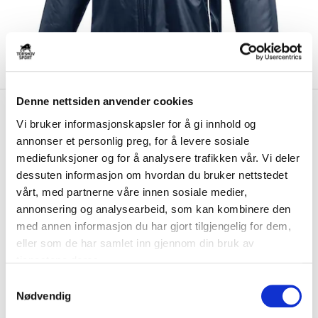
Denne nettsiden anvender cookies
kr 1062
Nike
Try IL Fotball Høstjakke
kr 1249
Vi bruker informasjonskapsler for å gi innhold og
Marine
annonser et personlig preg, for å levere sosiale
mediefunksjoner og for å analysere trafikken vår. Vi deler
Nike Try IL Fotball Høstjakke er laget med Therma-FIT-teknologi som
dessuten informasjon om hvordan du bruker nettstedet
holder på kroppsvarmen og beskyt...
Les mer.
vårt, med partnerne våre innen sosiale medier,
Størrelsesguide
annonsering og analysearbeid, som kan kombinere den
Størrelse
med annen informasjon du har gjort tilgjengelig for dem,
VELG
STØRRELSE
▾
eller som de har samlet inn gjennom din bruk av
tjenestene deres.
Brystlogo
*
S
Nødvendig
a
Initialer
m