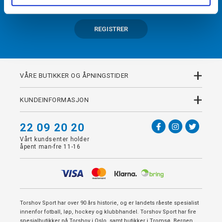
REGISTRER
+
VÅRE BUTIKKER OG ÅPNINGSTIDER
+
KUNDEINFORMASJON
22 09 20 20
Vårt kundsenter holder
åpent man-fre 11-16
Torshov Sport har over 90 års historie, og er landets råeste spesialist
innenfor fotball, løp, hockey og klubbhandel. Torshov Sport har fire
spesialbutikker på Torshov i Oslo, samt butikker i Tromsø, Bergen,