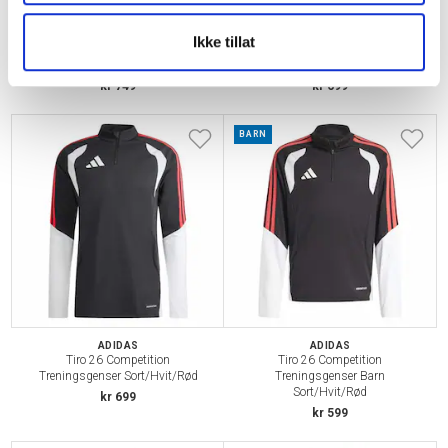
ADIDAS
ADIDAS
Ikke tillat
Copa League Keeperhansker Born
Tiro 26 Competition
For Goals
Treningsgenser Hvit/Grå
kr 749
kr 699
BARN
ADIDAS
ADIDAS
Tiro 26 Competition
Tiro 26 Competition
Treningsgenser Sort/Hvit/Rød
Treningsgenser Barn
Sort/Hvit/Rød
kr 699
kr 599