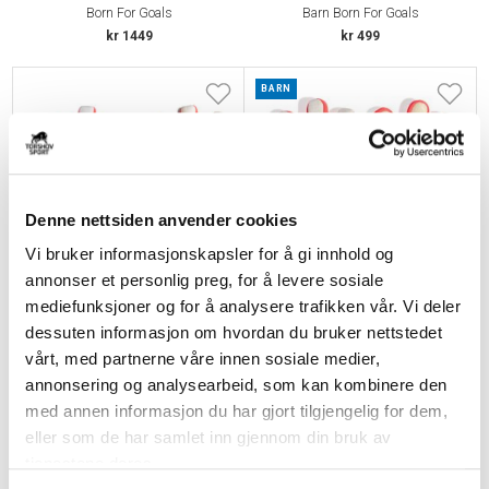
Born For Goals
Barn Born For Goals
kr 1449
kr 499
BARN
Denne nettsiden anvender cookies
Vi bruker informasjonskapsler for å gi innhold og
annonser et personlig preg, for å levere sosiale
mediefunksjoner og for å analysere trafikken vår. Vi deler
ADIDAS
ADIDAS
dessuten informasjon om hvordan du bruker nettstedet
Predator Pro Keeperhansker Born
Predator Pro Keeperhansker Barn
For Goals
Born For Goals
vårt, med partnerne våre innen sosiale medier,
kr 1649
kr 799
annonsering og analysearbeid, som kan kombinere den
med annen informasjon du har gjort tilgjengelig for dem,
BARN
eller som de har samlet inn gjennom din bruk av
tjenestene deres.