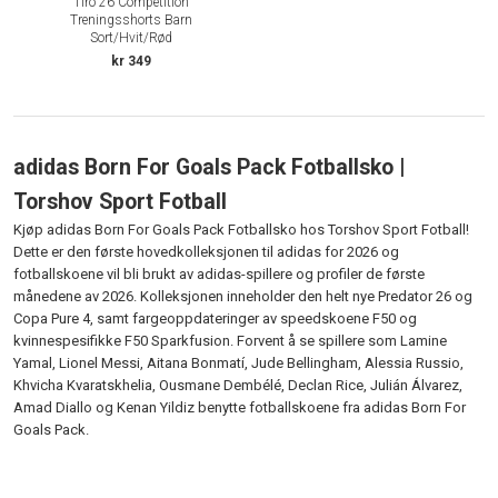
Tiro 26 Competition
Treningsshorts Barn
Sort/Hvit/Rød
kr 349
adidas Born For Goals Pack Fotballsko |
Torshov Sport Fotball
Kjøp adidas Born For Goals Pack Fotballsko hos Torshov Sport Fotball!
Dette er den første hovedkolleksjonen til adidas for 2026 og
fotballskoene vil bli brukt av adidas-spillere og profiler de første
månedene av 2026. Kolleksjonen inneholder den helt nye Predator 26 og
Copa Pure 4, samt fargeoppdateringer av speedskoene F50 og
kvinnespesifikke F50 Sparkfusion. Forvent å se spillere som Lamine
Yamal, Lionel Messi,
Aitana Bonmatí,
Jude Bellingham, Alessia Russio,
Khvicha Kvaratskhelia, Ousmane Dembélé, Declan Rice, Julián Álvarez,
Amad Diallo og Kenan Yildiz benytte fotballskoene fra adidas Born For
Goals Pack.