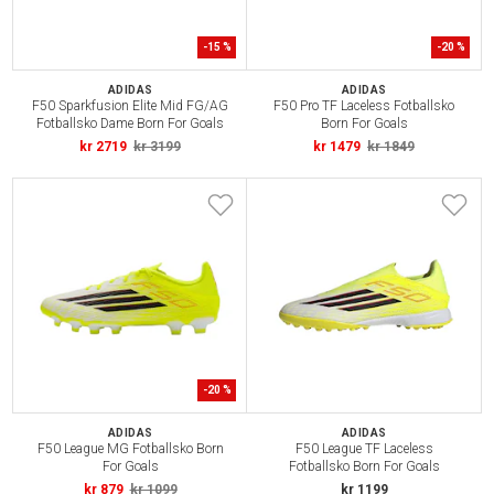
-
15
%
-
20
%
ADIDAS
ADIDAS
F50 Sparkfusion Elite Mid FG/AG
F50 Pro TF Laceless Fotballsko
Fotballsko Dame Born For Goals
Born For Goals
kr 2719
kr 3199
kr 1479
kr 1849
-
20
%
ADIDAS
ADIDAS
F50 League MG Fotballsko Born
F50 League TF Laceless
For Goals
Fotballsko Born For Goals
kr 879
kr 1099
kr 1199