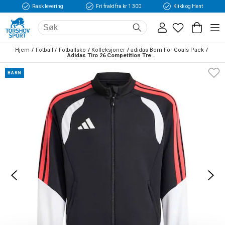
Rask levering
Fri frakt fra kr 1 300
Klikk og Hent
Hjem
Fotball
Fotballsko
Kolleksjoner
adidas Born For Goals Pack
Adidas Tiro 26 Competition Treningsjakke Barn Sort/Hvit/Rød 
BARN