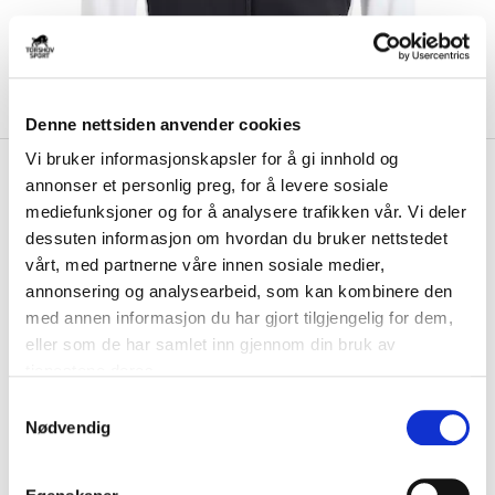
Denne nettsiden anvender cookies
Vi bruker informasjonskapsler for å gi innhold og
kr 649
Adidas
Tiro 26 Competition
annonser et personlig preg, for å levere sosiale
Treningsjakke Barn
mediefunksjoner og for å analysere trafikken vår. Vi deler
Sort/Hvit/Rød
dessuten informasjon om hvordan du bruker nettstedet
vårt, med partnerne våre innen sosiale medier,
Adidas Tiro 26 Competition Treningsjakke til barn er laget med
annonsering og analysearbeid, som kan kombinere den
FORMOTION-teknologi som er optimalise...
Les mer.
med annen informasjon du har gjort tilgjengelig for dem,
eller som de har samlet inn gjennom din bruk av
FARGE
tjenestene deres.
S
Nødvendig
a
Størrelsesguide
m
Størrelse
t