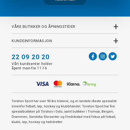
+
VÅRE BUTIKKER OG ÅPNINGSTIDER
+
KUNDEINFORMASJON
22 09 20 20
Vårt kundsenter holder
åpent man-fre 11-16
Torshov Sport har over 90 års historie, og er landets råeste spesialist
innenfor fotball, løp, hockey og klubbhandel. Torshov Sport har fire
spesialbutikker på Torshov i Oslo, samt butikker i Tromsø, Bergen,
Drammen, Sandvika Storsenter og Fredrikstad med fokus på fotball,
klubb, løp, hockey og hallidretter.