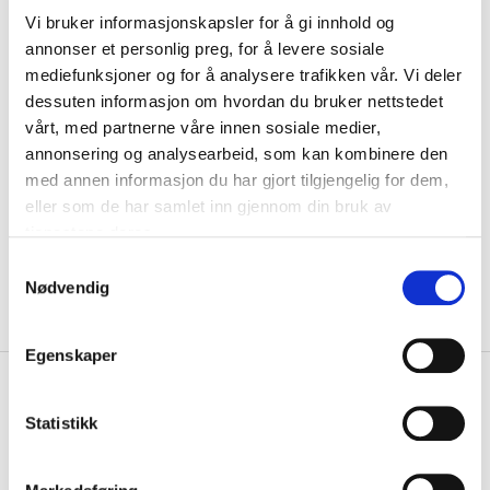
VELG
STØRRELSE
▾
Vi bruker informasjonskapsler for å gi innhold og
Navn
annonser et personlig preg, for å levere sosiale
mediefunksjoner og for å analysere trafikken vår. Vi deler
dessuten informasjon om hvordan du bruker nettstedet
Motiv
vårt, med partnerne våre innen sosiale medier,
annonsering og analysearbeid, som kan kombinere den
med annen informasjon du har gjort tilgjengelig for dem,
KLIKK & HENT
LEGG I HANDLEKURV
eller som de har samlet inn gjennom din bruk av
Velg Størrelse
tjenestene deres.
Valgt alternativ ikke på lager
S
Gratis frakt på bestillinger over 1300,-.
Nødvendig
a
Leveringstiden forlenges dersom produkter personaliseres.
m
Produkter med trykk kan ikke byttes eller returneres.
t
Egenskaper
y
+
PRODUKTBESKRIVELSE
k
k
Statistikk
+
DETALJER
e
v
Relaterte produkter