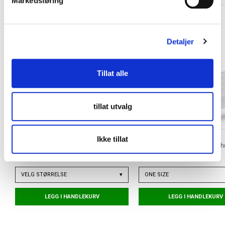
Markedsføring
a
l
g
Detaljer
Tillat alle
tillat utvalg
Ikke tillat
ORTHO MOVEMENT
TAPEDESIGN
Football Insole Fotballsåle
x PASTE Grip Tape Leggskinnho
kr 399
kr 250
VELG
STØRRELSE
▾
ONE SIZE
LEGG I HANDLEKURV
LEGG I HANDLEKURV