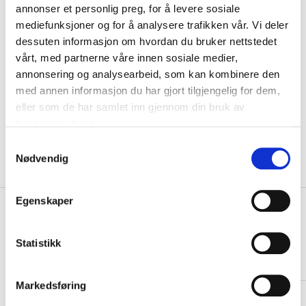
annonser et personlig preg, for å levere sosiale
Navn
mediefunksjoner og for å analysere trafikken vår. Vi deler
dessuten informasjon om hvordan du bruker nettstedet
vårt, med partnerne våre innen sosiale medier,
Motiv
annonsering og analysearbeid, som kan kombinere den
med annen informasjon du har gjort tilgjengelig for dem,
KLIKK & HENT
eller som de har samlet inn gjennom din bruk av
LEGG I HANDLEKURV
Velg Størrelse
tjenestene deres.
På lager
Gratis frakt på bestillinger over 1300,-.
S
Leveringstiden forlenges dersom produkter personaliseres.
Nødvendig
a
Produkter med trykk kan ikke byttes eller returneres.
m
t
Egenskaper
+
PRODUKTBESKRIVELSE
y
k
+
DETALJER
k
Statistikk
e
Relaterte produkter
v
Markedsføring
a