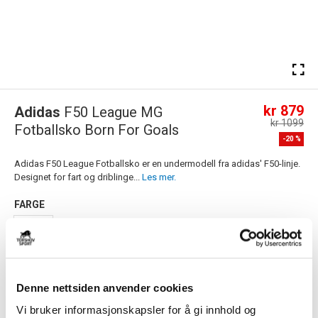
kr 879
Adidas
F50 League MG
kr 1099
Fotballsko Born For Goals
-
20
%
Adidas F50 League Fotballsko er en undermodell fra adidas' F50-linje.
Designet for fart og driblinge...
Les mer.
FARGE
Størrelsesguide
Denne nettsiden anvender cookies
Størrelse
VELG
STØRRELSE
▾
Vi bruker informasjonskapsler for å gi innhold og