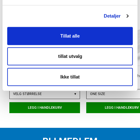
l
g
Detaljer
Tillat alle
tillat utvalg
ORTHO MOVEMENT
TAPEDESIGN
Football Insole Fotballsåle
x PASTE Grip Tape Leggskinnho
Ikke tillat
kr 399
kr 250
VELG
STØRRELSE
▾
ONE SIZE
LEGG I HANDLEKURV
LEGG I HANDLEKURV