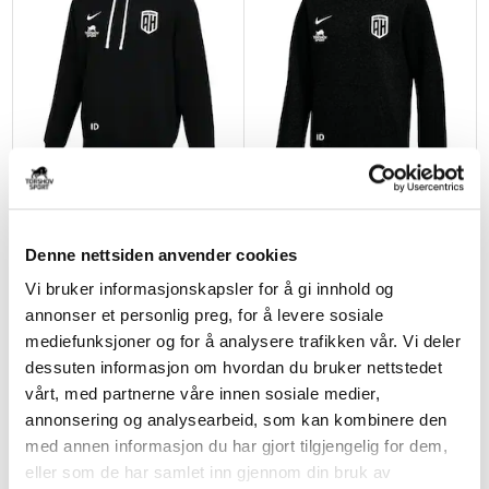
NIKE
NIKE
Askøy Håndball Hettegenser Sort
Askøy Håndball Hettegenser Barn
Sort
kr 594
kr 699
Denne nettsiden anvender cookies
kr 535
kr 629
Vi bruker informasjonskapsler for å gi innhold og
annonser et personlig preg, for å levere sosiale
DAME
BARN
mediefunksjoner og for å analysere trafikken vår. Vi deler
dessuten informasjon om hvordan du bruker nettstedet
vårt, med partnerne våre innen sosiale medier,
annonsering og analysearbeid, som kan kombinere den
med annen informasjon du har gjort tilgjengelig for dem,
eller som de har samlet inn gjennom din bruk av