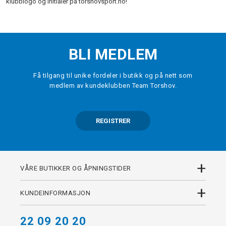
klubblogo og initialer på torshovsport.no!
BLI MEDLEM
Få tilgang til unike fordeler i butikk og på nett som
medlem av kundeklubben Team Torshov.
REGISTRER
+
VÅRE BUTIKKER OG ÅPNINGSTIDER
+
KUNDEINFORMASJON
22 09 20 20