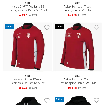
NIKE
NIKE
Klubb Dri-FIT Academy 25
Askøy Håndball Track
Treningsshorts Dame Sort/Hvit
Treningsjakke Rød/Hvit
kr 217
kr 289
kr 450
kr 529
BARN
DAME
NIKE
NIKE
Askøy Håndball Track
Askøy Håndball Track
Treningsjakke Barn Rød/Hvit
Treningsjakke Dame Rød/Hvit
kr 424
kr 499
kr 450
kr 529
BARN