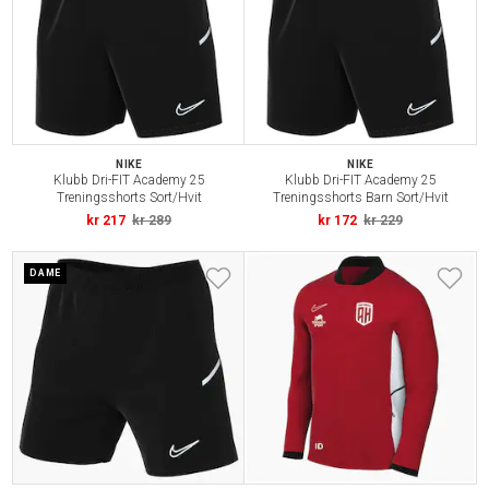
NIKE
NIKE
Klubb Dri-FIT Academy 25
Klubb Dri-FIT Academy 25
Treningsshorts Sort/Hvit
Treningsshorts Barn Sort/Hvit
kr 217
kr 289
kr 172
kr 229
DAME