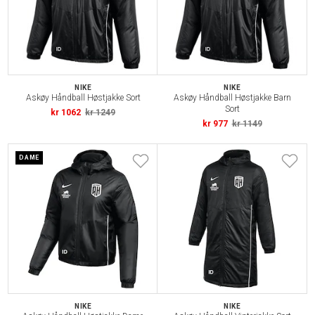
NIKE
NIKE
Askøy Håndball Høstjakke Sort
Askøy Håndball Høstjakke Barn
Sort
kr 1062
kr 1249
kr 977
kr 1149
DAME
NIKE
NIKE