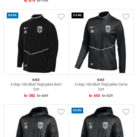
kr 679
kr 799
BARN
DAME
NIKE
NIKE
Askøy Håndball Regnjakke Barn
Askøy Håndball Regnjakke Dame
Sort
Sort
kr 382
kr 449
kr 450
kr 529
BARN