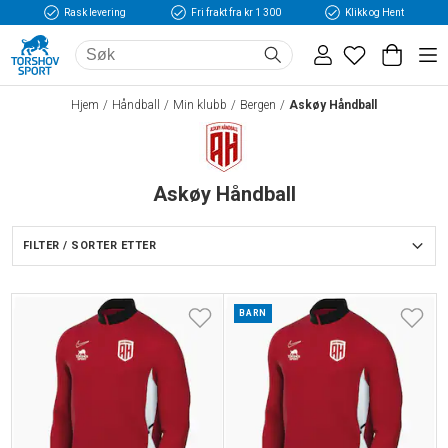
Rask levering
Fri frakt fra kr 1 300
Klikk og Hent
Hjem
Håndball
Min klubb
Bergen
Askøy Håndball
Askøy Håndball
FILTER / SORTER ETTER
BARN