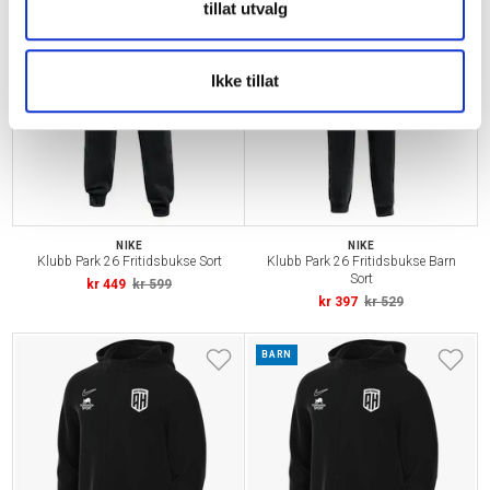
tillat utvalg
NY
BARN
NY
Ikke tillat
NIKE
NIKE
Klubb Park 26 Fritidsbukse Sort
Klubb Park 26 Fritidsbukse Barn
Sort
kr 449
kr 599
kr 397
kr 529
BARN