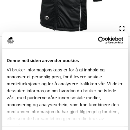
kr 1274
Nike
Askøy Håndball
kr 1499
Vinterjakke Sort
Denne nettsiden anvender cookies
Nike Askøy Håndball Vinterjakke er laget med Therma-FIT-teknologi
Vi bruker informasjonskapsler for å gi innhold og
som holder på kroppsvarmen og besk...
Les mer.
annonser et personlig preg, for å levere sosiale
Størrelsesguide
mediefunksjoner og for å analysere trafikken vår. Vi deler
Størrelse
dessuten informasjon om hvordan du bruker nettstedet
VELG
STØRRELSE
▾
vårt, med partnerne våre innen sosiale medier,
annonsering og analysearbeid, som kan kombinere den
Brystlogo
*
med annen informasjon du har gjort tilgjengelig for dem,
eller som de har samlet inn gjennom din bruk av
tjenestene deres.
Ryggtrykk gratis
*