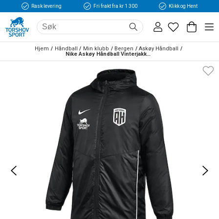
Rask levering
Fri frakt fra kr 1 300
Klikk og Hent
Hjem
Håndball
Min klubb
Bergen
Askøy Håndball
Nike Askøy Håndball Vinterjakke Sort