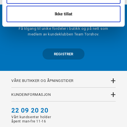
Ikke tillat
BLI MEDLEM
Få tilgang til unike fordeler i butikk og på nett som
medlem av kundeklubben Team Torshov.
REGISTRER
+
VÅRE BUTIKKER OG ÅPNINGSTIDER
+
KUNDEINFORMASJON
22 09 20 20
Vårt kundsenter holder
åpent man-fre 11-16