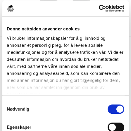
Denne nettsiden anvender cookies
Vi bruker informasjonskapsler for å gi innhold og
kr 449
annonser et personlig preg, for å levere sosiale
Nike
Klubb Park 26
kr 599
mediefunksjoner og for å analysere trafikken vår. Vi deler
Fritidsbukse Sort
dessuten informasjon om hvordan du bruker nettstedet
vårt, med partnerne våre innen sosiale medier,
Nike Park 26 Fritidsbukse er en komfortabel joggebukse med en
annonsering og analysearbeid, som kan kombinere den
avslappet look. ...
Les mer.
med annen informasjon du har gjort tilgjengelig for dem,
Størrelsesguide
eller som de har samlet inn gjennom din bruk av
Størrelse
tjenestene deres.
VELG
STØRRELSE
▾
S
Initialer
Nødvendig
a
m
t
KLIKK & HENT
Egenskaper
LOGG INN FOR Å KJØPE