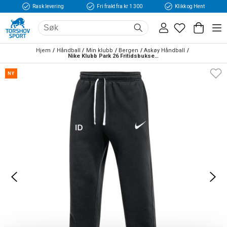
Rask levering
Fri frakt fra kr 1 300
Klikk og Hent
Hjem
Håndball
Min klubb
Bergen
Askøy Håndball
Nike Klubb Park 26 Fritidsbukse Sort
NY