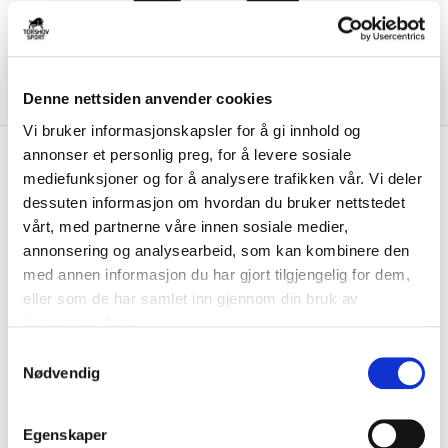
Denne nettsiden anvender cookies
Vi bruker informasjonskapsler for å gi innhold og
kr 450
annonser et personlig preg, for å levere sosiale
Nike
Askøy Håndball
kr 529
mediefunksjoner og for å analysere trafikken vår. Vi deler
Treningsbukse Sort
dessuten informasjon om hvordan du bruker nettstedet
vårt, med partnerne våre innen sosiale medier,
Nike Askøy Håndball Treningsbukse er laget av et teknisk materiale
annonsering og analysearbeid, som kan kombinere den
som holder deg tørr og komfortabe...
Les mer.
med annen informasjon du har gjort tilgjengelig for dem,
Størrelsesguide
eller som de har samlet inn gjennom din bruk av
Størrelse
tjenestene deres.
VELG
STØRRELSE
▾
S
Initialer
Nødvendig
a
m
t
KLIKK & HENT
Egenskaper
LOGG INN FOR Å KJØPE