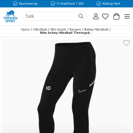
Rask levering
Fri frakt fra kr 1 300
Klikk og Hent
Hjem
Håndball
Min klubb
Bergen
Askøy Håndball
Nike Askøy Håndball Treningsbukse Sort