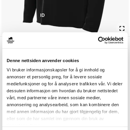
kr 637
Nike
Askøy Håndball
kr 749
Regnjakke Barn Sort/Hvit
Denne nettsiden anvender cookies
Nike Askøy Håndball Regnjakke til barn er laget av et vannavstøtende
Vi bruker informasjonskapsler for å gi innhold og
materiale som holder deg tørr o...
Les mer.
annonser et personlig preg, for å levere sosiale
Størrelsesguide
mediefunksjoner og for å analysere trafikken vår. Vi deler
Størrelse
dessuten informasjon om hvordan du bruker nettstedet
VELG
STØRRELSE
▾
vårt, med partnerne våre innen sosiale medier,
annonsering og analysearbeid, som kan kombinere den
Brystlogo
*
med annen informasjon du har gjort tilgjengelig for dem,
eller som de har samlet inn gjennom din bruk av
tjenestene deres.
Ryggtrykk gratis
*