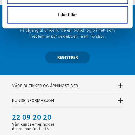
Ikke tillat
BLI MEDLEM
Få tilgang til unike fordeler i butikk og på nett som
medlem av kundeklubben Team Torshov.
REGISTRER
+
VÅRE BUTIKKER OG ÅPNINGSTIDER
+
KUNDEINFORMASJON
22 09 20 20
Vårt kundsenter holder
åpent man-fre 11-16