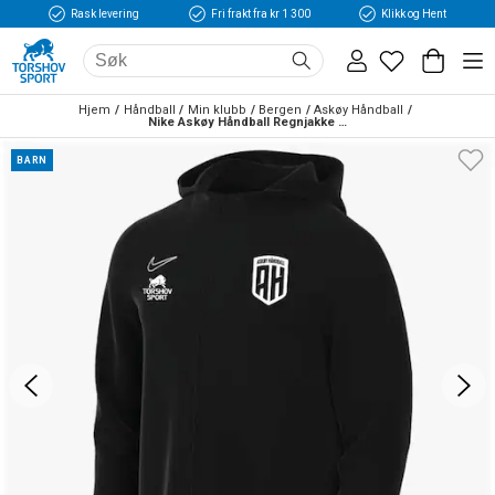
Rask levering
Fri frakt fra kr 1 300
Klikk og Hent
Hjem
Håndball
Min klubb
Bergen
Askøy Håndball
Nike Askøy Håndball Regnjakke Barn Sort/Hvit
BARN