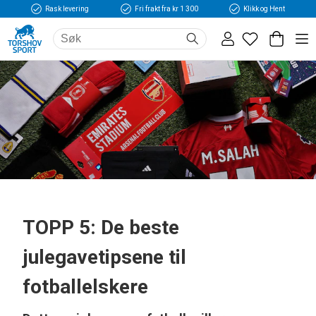
Rask levering
Fri frakt fra kr 1 300
Klikk og Hent
TOPP 5: De beste
julegavetipsene til
fotballelskere