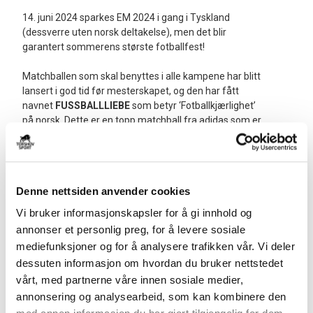
14. juni 2024 sparkes EM 2024 i gang i Tyskland
(dessverre uten norsk deltakelse), men det blir
garantert sommerens største fotballfest!
Matchballen som skal benyttes i alle kampene har blitt
lansert i god tid før mesterskapet, og den har fått
navnet
FUSSBALLLIEBE
som betyr ‘Fotballkjærlighet’
på norsk. Dette er en topp matchball fra adidas som er
termisk limt sammen, noe som sikrer en sømløs
overflate for en mer forutsigbar ballbane, bedre touch
og lavere vannopptak. I tillegg kommer matchballen
med flotte illustrasjoner av alle mesterskapets 10
Denne nettsiden anvender cookies
stadioner. En perfekt julegave til den fotballivrige!
Vi bruker informasjonskapsler for å gi innhold og
PS!
FUSSBALLLIEBE er også tilgjengelig i flere ulike
annonser et personlig preg, for å levere sosiale
prispunkter - deriblant League-utgaven som kommer i
mediefunksjoner og for å analysere trafikken vår. Vi deler
en praktisk gaveeske for julen.
dessuten informasjon om hvordan du bruker nettstedet
vårt, med partnerne våre innen sosiale medier,
Kjøp adidas FUSSBALLLIEBE EM 2024 Fotballer her >
annonsering og analysearbeid, som kan kombinere den