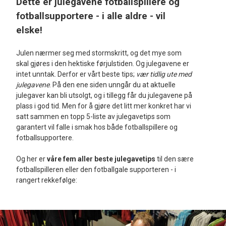
Dette er julegavene fotballspillere og
fotballsupportere - i alle aldre - vil
elske!
Julen nærmer seg med stormskritt, og det mye som
skal gjøres i den hektiske førjulstiden. Og julegavene er
intet unntak. Derfor er vårt beste tips;
vær tidlig ute med
julegavene
. På den ene siden unngår du at aktuelle
julegaver kan bli utsolgt, og i tillegg får du julegavene på
plass i god tid. Men for å gjøre det litt mer konkret har vi
satt sammen en topp 5-liste av julegavetips som
garantert vil falle i smak hos både fotballspillere og
fotballsupportere.
Og her er
våre fem aller beste julegavetips
til den sære
fotballspilleren eller den fotballgale supporteren - i
rangert rekkefølge: