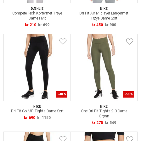
DÆHLIE
NIKE
Compete-Tech Kortermet Trøye
Dri-Fit Air Midlayer Langermet
Dame Hvit
Trøye Dame Sort
kr 210
kr 699
kr 450
kr 900
-
40
%
-
50
%
NIKE
NIKE
Dri-Fit Go MR Tights Dame Sort
One Dri-Fit Tights 2.0 Dame
Grønn
kr 690
kr 1150
kr 275
kr 549