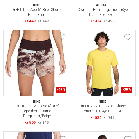
NIKE
ADIDAS
Dri-Fit Trail Aop 6'' Brief Shorts
Own The Run Langermet Trøye
Herre Brun
Dame Rosa/Sort
kr 449
kr 749
kr 324
kr 499
-
40
%
-
30
%
NIKE
NIKE
Dri-Fit Trail MidRise 4''Brief
Dri-Fit ADV Trail Solar Chase
Løpeshorts Dame
Kortermet Trøye Herre Gul
Burgunder/Beige
kr 524
kr 749
kr 509
kr 849