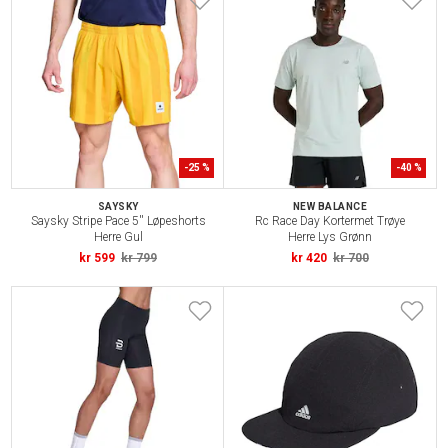
-
25
%
-
40
%
SAYSKY
NEW BALANCE
Saysky Stripe Pace 5'' Løpeshorts
Rc Race Day Kortermet Trøye
Herre Gul
Herre Lys Grønn
kr 599
kr 799
kr 420
kr 700