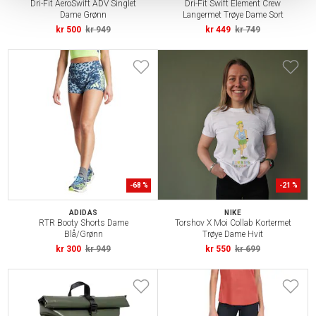
Dri-Fit AeroSwift ADV Singlet
Dri-Fit Swift Element Crew
Dame Grønn
Langermet Trøye Dame Sort
kr 500
kr 949
kr 449
kr 749
-
68
%
-
21
%
ADIDAS
NIKE
RTR Booty Shorts Dame
Torshov X Moi Collab Kortermet
Blå/Grønn
Trøye Dame Hvit
kr 300
kr 949
kr 550
kr 699