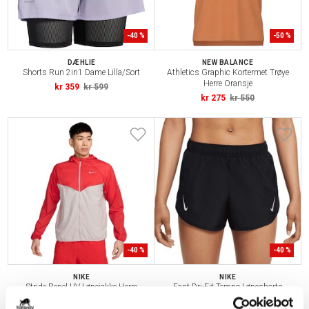
-
40
%
-
50
%
DÆHLIE
NEW BALANCE
Shorts Run 2in1 Dame Lilla/Sort
Athletics Graphic Kortermet Trøye
Herre Oransje
kr 359
kr 599
kr 275
kr 550
-
40
%
-
40
%
NIKE
NIKE
Stride Repel UV Løpejakke Herre
Fast Dri-Fit Tempo Løpeshorts
Rød/Grå
Dame Sort