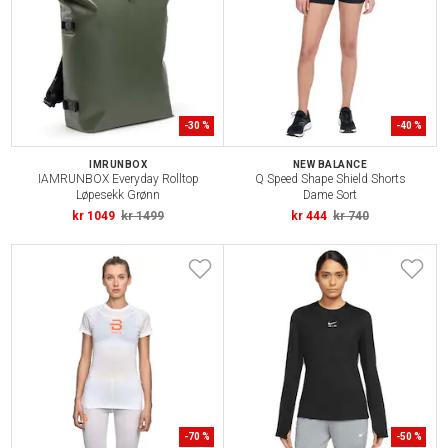
-
30
%
-
40
%
IMRUNBOX
NEW BALANCE
IAMRUNBOX Everyday Rolltop
Q Speed Shape Shield Shorts
Løpesekk Grønn
Dame Sort
kr 1049
kr 1499
kr 444
kr 740
-
70
%
-
50
%