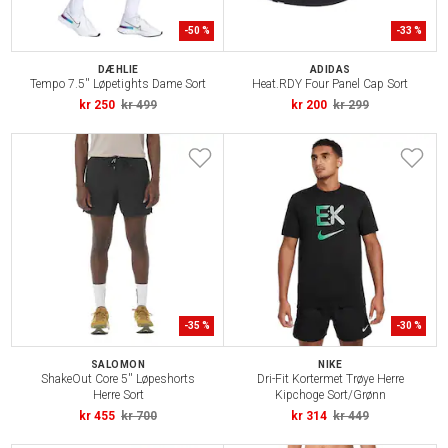
-
50
%
-
33
%
DÆHLIE
ADIDAS
Tempo 7.5'' Løpetights Dame Sort
Heat.RDY Four Panel Cap Sort
kr 250
kr 499
kr 200
kr 299
-
35
%
-
30
%
SALOMON
NIKE
ShakeOut Core 5'' Løpeshorts
Dri-Fit Kortermet Trøye Herre
Herre Sort
Kipchoge Sort/Grønn
kr 455
kr 700
kr 314
kr 449