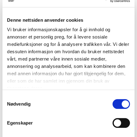
kr 839
kr 1399
kr 269
kr 449
Denne nettsiden anvender cookies
Vi bruker informasjonskapsler for å gi innhold og
annonser et personlig preg, for å levere sosiale
mediefunksjoner og for å analysere trafikken vår. Vi deler
dessuten informasjon om hvordan du bruker nettstedet
vårt, med partnerne våre innen sosiale medier,
annonsering og analysearbeid, som kan kombinere den
-
50
%
-
47
%
med annen informasjon du har gjort tilgjengelig for dem,
eller som de har samlet inn gjennom din bruk av
NIKE
NIKE
Running Division Reflective
Dri-Fit AeroSwift ADV Singlet
tjenestene deres.
Langermet Trøye Dame Sort
Dame Lilla
kr 575
kr 1149
kr 500
kr 949
S
Nødvendig
a
m
t
Egenskaper
y
k