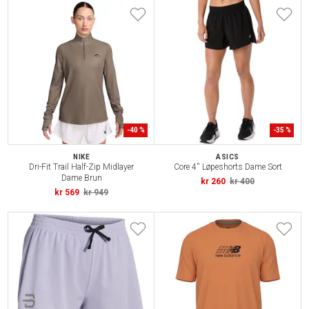
-
40
%
-
35
%
NIKE
ASICS
Dri-Fit Trail Half-Zip Midlayer
Core 4'' Løpeshorts Dame Sort
Dame Brun
kr 260
kr 400
kr 569
kr 949