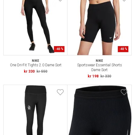
-
40
%
-
40
%
NIKE
NIKE
One Dri-Fit Tights 2.0 Dame Sort
Sportswear Essential Shorts
Dame Sort
kr 330
kr 550
kr 198
kr 330