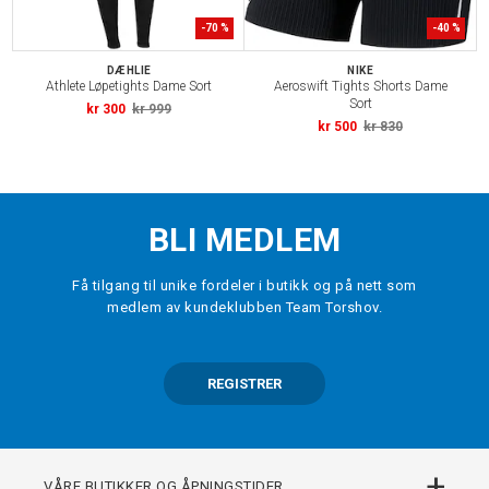
-
70
%
-
40
%
DÆHLIE
NIKE
Athlete Løpetights Dame Sort
Aeroswift Tights Shorts Dame
Sort
kr 300
kr 999
kr 500
kr 830
BLI MEDLEM
Få tilgang til unike fordeler i butikk og på nett som
medlem av kundeklubben Team Torshov.
REGISTRER
+
VÅRE BUTIKKER OG ÅPNINGSTIDER