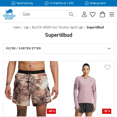
Rask levering
Fri frakt fra kr 1 300
Klikk og Hent
Hjem
Løp
BLACK WEEK hos Torshov Sport Løp
Supertilbud
Supertilbud
FILTER / SORTER ETTER
-
40
%
-
35
%