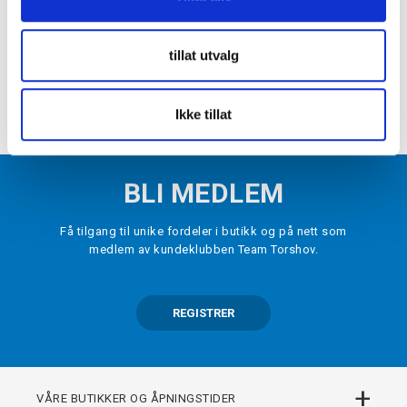
Dri-Fit ADV Trail Singlet Dame Rød
kr 569
kr 949
tillat utvalg
VELG
STØRRELSE
▾
LEGG I HANDLEKURV
Ikke tillat
BLI MEDLEM
Få tilgang til unike fordeler i butikk og på nett som
medlem av kundeklubben Team Torshov.
REGISTRER
+
VÅRE BUTIKKER OG ÅPNINGSTIDER