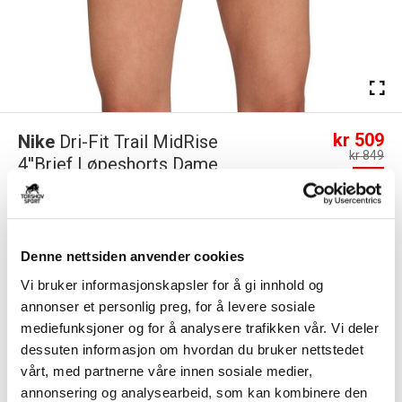
kr 509
Nike
Dri-Fit Trail MidRise
kr 849
4''Brief Løpeshorts Dame
-
40
%
Burgunder/Beige
Nike Trail Dri-FIT Mid-Rise 4-Inch Shorts gir deg full bevegelsesfrihet
takket være det myke og stre...
Les mer.
Denne nettsiden anvender cookies
Størrelsesguide
Vi bruker informasjonskapsler for å gi innhold og
Størrelse
annonser et personlig preg, for å levere sosiale
VELG
STØRRELSE
▾
mediefunksjoner og for å analysere trafikken vår. Vi deler
dessuten informasjon om hvordan du bruker nettstedet
KLIKK & HENT
LEGG I HANDLEKURV
Velg Størrelse
vårt, med partnerne våre innen sosiale medier,
annonsering og analysearbeid, som kan kombinere den