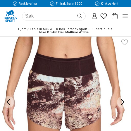
Rask levering
Fri frakt fra kr 1 300
Klikk og Hent
Hjem
Løp
BLACK WEEK hos Torshov Sport Løp
Supertilbud
Nike Dri-Fit Trail MidRise 4''Brief Løpeshorts Dame Burgunder/Beige