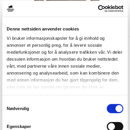
Denne nettsiden anvender cookies
Vi bruker informasjonskapsler for å gi innhold og
kr 569
Nike
Dri-Fit Trail Half-Zip
annonser et personlig preg, for å levere sosiale
kr 949
mediefunksjoner og for å analysere trafikken vår. Vi deler
Midlayer Dame Brun
-
40
%
dessuten informasjon om hvordan du bruker nettstedet
vårt, med partnerne våre innen sosiale medier,
Nike Trail har egenskapene du trenger for å gjøre det enklere å være i
kontakt med omgivelsene. Denn...
Les mer.
annonsering og analysearbeid, som kan kombinere den
med annen informasjon du har gjort tilgjengelig for dem,
FARGE
eller som de har samlet inn gjennom din bruk av
tjenestene deres.
S
Nødvendig
a
Størrelsesguide
m
Størrelse
t
VELG
STØRRELSE
▾
Egenskaper