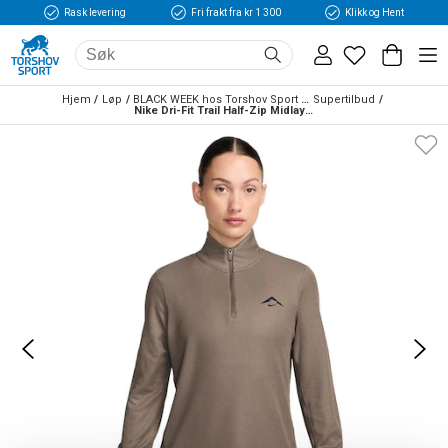
Rask levering
Fri frakt fra kr 1 300
Klikk og Hent
Hjem
Løp
BLACK WEEK hos Torshov Sport Løp
Supertilbud
Nike Dri-Fit Trail Half-Zip Midlayer Dame Brun