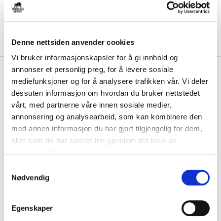
Denne nettsiden anvender cookies
Vi bruker informasjonskapsler for å gi innhold og
annonser et personlig preg, for å levere sosiale
kr 500
Ciele
GOCap Comp Century
mediefunksjoner og for å analysere trafikken vår. Vi deler
Cap Blå/Hvit
dessuten informasjon om hvordan du bruker nettstedet
vårt, med partnerne våre innen sosiale medier,
GOCap Comp bruker et elastisk FLEXweave-vevd stoff som grunnlag
annonsering og analysearbeid, som kan kombinere den
for tettsittende komfort og UPF +50-...
Les mer.
med annen informasjon du har gjort tilgjengelig for dem,
FARGE
eller som de har samlet inn gjennom din bruk av
tjenestene deres.
S
Nødvendig
a
Størrelse
m
M/L
PÅ LAGER
t
Egenskaper
y
LEGG I HANDLEKURV
KLIKK & HENT