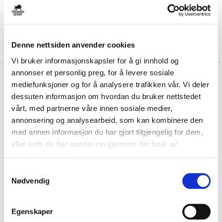
Denne nettsiden anvender cookies
Vi bruker informasjonskapsler for å gi innhold og
annonser et personlig preg, for å levere sosiale
kr 500
Ciele
GOCap Comp Century
mediefunksjoner og for å analysere trafikken vår. Vi deler
Cap Rød
dessuten informasjon om hvordan du bruker nettstedet
vårt, med partnerne våre innen sosiale medier,
GOCap Comp bruker et elastisk FLEXweave-vevd stoff som grunnlag
annonsering og analysearbeid, som kan kombinere den
for tettsittende komfort og UPF +50-...
Les mer.
med annen informasjon du har gjort tilgjengelig for dem,
FARGE
eller som de har samlet inn gjennom din bruk av
tjenestene deres.
S
Nødvendig
a
Størrelse
m
M/L
PÅ LAGER
t
Egenskaper
y