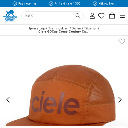
Rask levering
Fri frakt fra kr 1 300
Klikk og Hent
Hjem
Løp
Treningsklær
Dame
Tilbehør
Ciele GOCap Comp Century Cap Rød