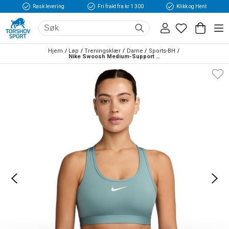
Rask levering
Fri frakt fra kr 1 300
Klikk og Hent
Hjem
Løp
Treningsklær
Dame
Sports-BH
Nike Swoosh Medium-Support Sports-BH Grønn/Blå