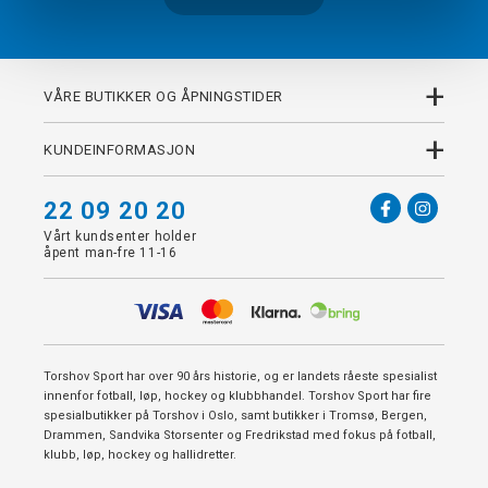
+
VÅRE BUTIKKER OG ÅPNINGSTIDER
+
KUNDEINFORMASJON
22 09 20 20
Vårt kundsenter holder
åpent man-fre 11-16
Torshov Sport har over 90 års historie, og er landets råeste spesialist
innenfor fotball, løp, hockey og klubbhandel. Torshov Sport har fire
spesialbutikker på Torshov i Oslo, samt butikker i Tromsø, Bergen,
Drammen, Sandvika Storsenter og Fredrikstad med fokus på fotball,
klubb, løp, hockey og hallidretter.