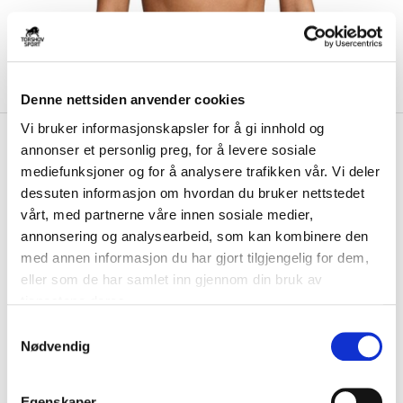
Denne nettsiden anvender cookies
Vi bruker informasjonskapsler for å gi innhold og
kr 499
Nike
Swoosh Medium-Support
annonser et personlig preg, for å levere sosiale
Sports-BH Grønn/Blå
mediefunksjoner og for å analysere trafikken vår. Vi deler
dessuten informasjon om hvordan du bruker nettstedet
De innsydde innleggene i denne Swoosh-BH-en holder seg på plass,
vårt, med partnerne våre innen sosiale medier,
slik at du kan gi alt uten å bekymr...
Les mer.
annonsering og analysearbeid, som kan kombinere den
med annen informasjon du har gjort tilgjengelig for dem,
FARGE
eller som de har samlet inn gjennom din bruk av
tjenestene deres.
S
Nødvendig
Størrelsesguide
a
Størrelse
m
VELG
STØRRELSE
▾
t
Egenskaper