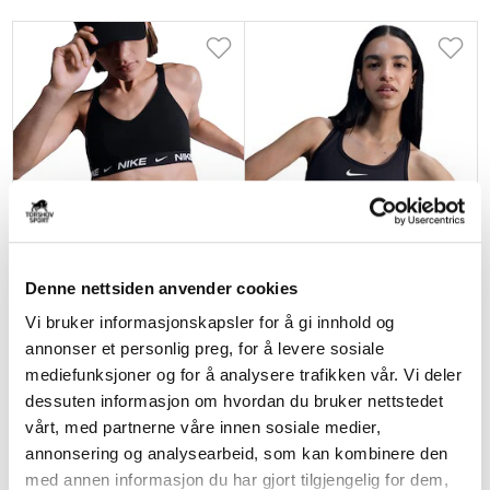
NIKE
NIKE
Denne nettsiden anvender cookies
Dri-Fit Indy Medium Support
Swoosh Medium-Support Sports-
Sports-BH Sort/Hvit
BH Sort/Hvit
Vi bruker informasjonskapsler for å gi innhold og
kr 449
kr 499
annonser et personlig preg, for å levere sosiale
mediefunksjoner og for å analysere trafikken vår. Vi deler
dessuten informasjon om hvordan du bruker nettstedet
vårt, med partnerne våre innen sosiale medier,
annonsering og analysearbeid, som kan kombinere den
med annen informasjon du har gjort tilgjengelig for dem,