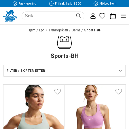
Rask levering
Fri frakt fra kr 1 300
Klikk og Hent
Hjem
Løp
Treningsklær
Dame
Sports-BH
Sports-BH
FILTER / SORTER ETTER