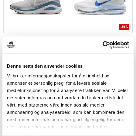
-
30
%
NIKE
NIKE
Structure 26 Løpesko Herre
Pegasus Premium Løpesko Dame
Hvit/Grå
Hvit/Blå
kr 1749
kr 1679
kr 2399
Denne nettsiden anvender cookies
Vi bruker informasjonskapsler for å gi innhold og
annonser et personlig preg, for å levere sosiale
mediefunksjoner og for å analysere trafikken vår. Vi deler
dessuten informasjon om hvordan du bruker nettstedet
vårt, med partnerne våre innen sosiale medier,
annonsering og analysearbeid, som kan kombinere den
med annen informasjon du har gjort tilgjengelig for dem,
eller som de har samlet inn gjennom din bruk av
tjenestene deres.
NIKE
NIKE