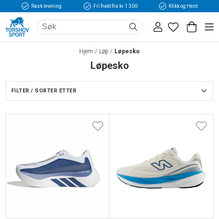
Rask levering
Fri frakt fra kr 1 300
Klikk og Hent
Hjem
Løp
Løpesko
Løpesko
FILTER / SORTER ETTER