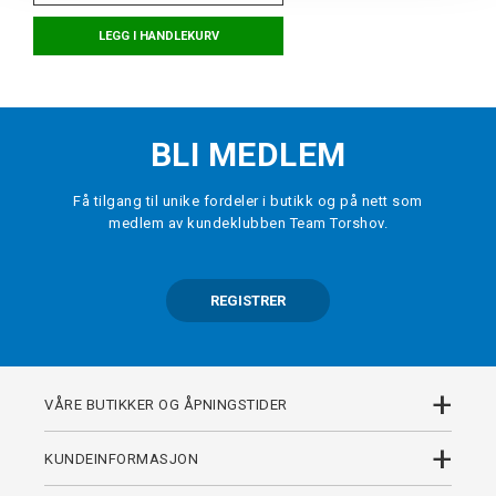
LEGG I HANDLEKURV
BLI MEDLEM
Få tilgang til unike fordeler i butikk og på nett som
medlem av kundeklubben Team Torshov.
REGISTRER
+
VÅRE BUTIKKER OG ÅPNINGSTIDER
+
KUNDEINFORMASJON