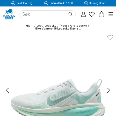
Rask levering
Fri frakt fra kr 1 300
Klikk og Hent
Hjem
Løp
Løpesko
Typer
Alle løpesko
Nike Vomero 18 Løpesko Dame Hvit/Turkis