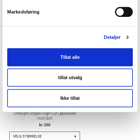
+
DETALJER
v
Markedsføring
a
Relaterte produkter
l
g
Detaljer
Tillat alle
tillat utvalg
Ikke tillat
INCYLENCE
Ultralight Angles High-Cut Løpesokker
Hvit/Sort
kr 250
VELG
STØRRELSE
▾