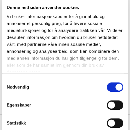
Størrelse
Denne nettsiden anvender cookies
VELG
STØRRELSE
▾
Vi bruker informasjonskapsler for å gi innhold og
Navn
annonser et personlig preg, for å levere sosiale
mediefunksjoner og for å analysere trafikken vår. Vi deler
dessuten informasjon om hvordan du bruker nettstedet
Motiv
vårt, med partnerne våre innen sosiale medier,
annonsering og analysearbeid, som kan kombinere den
med annen informasjon du har gjort tilgjengelig for dem,
Pigging
eller som de har samlet inn gjennom din bruk av
tjenestene deres.
KLIKK & HENT
LEGG I HANDLEKURV
S
Velg Størrelse
Nødvendig
a
På lager
Gratis frakt på bestillinger over 1300,-.
m
Leveringstiden forlenges dersom produkter personaliseres.
t
Egenskaper
Produkter med trykk kan ikke byttes eller returneres.
y
k
+
k
Statistikk
PRODUKTBESKRIVELSE
e