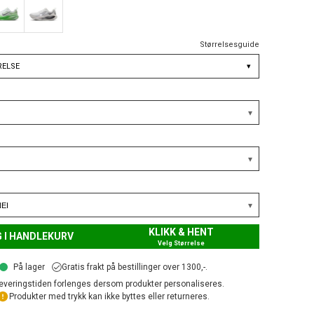
Størrelsesguide
RELSE
▾
KLIKK & HENT
 I HANDLEKURV
Velg Størrelse
På lager
Gratis frakt på bestillinger over 1300,-.
everingstiden forlenges dersom produkter personaliseres.
Produkter med trykk kan ikke byttes eller returneres.