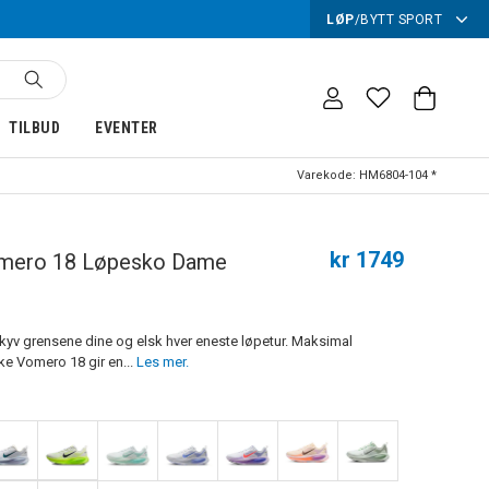
LØP
/
BYTT SPORT
TILBUD
EVENTER
Varekode:
HM6804-104 *
kr 1749
mero 18 Løpesko Dame
skyv grensene dine og elsk hver eneste løpetur. Maksimal
ke Vomero 18 gir en...
Les mer.