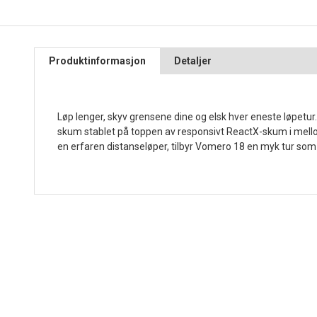
Produktinformasjon
Detaljer
Løp lenger, skyv grensene dine og elsk hver eneste løpetu
skum stablet på toppen av responsivt ReactX-skum i mellomså
en erfaren distanseløper, tilbyr Vomero 18 en myk tur som er