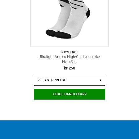
INCYLENCE
Ultralight Angles High-Cut Løpesokker
Hvit/Sort
kr 250
VELG
STØRRELSE
▾
LEGG I HANDLEKURV