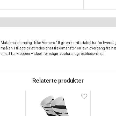
r. Maksimal demping i Nike Vomero 18 gir en komfortabel tur for hverda
len. I tillegg gir et redesignet trekkmønster en jevn overgang fra hæl t
 lett for kroppen – ideell for rolige løpeturer og restitusjonsløp.
Relaterte produkter