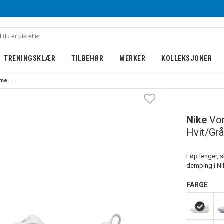
TRENINGSKLÆR
TILBEHØR
MERKER
KOLLEKSJONER
Nike Vomero 18 Løpesko Dame Hvit/Grå
Nike
Vo
Hvit/Grå
Løp lenger, 
demping i Ni
FARGE