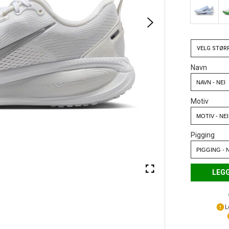
VELG
STØR
Navn
Motiv
Pigging
LEGG
L