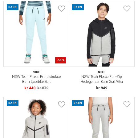
BARN
BARN
-
50
%
NIKE
NIKE
NSW Tech Fleece Fritidsbukse
NSW Tech Fleece Full-Zip
Barn Lyseblå/Sort
Hettegenser Barn Sort/Grå
kr 440
kr 879
kr 949
BARN
BARN