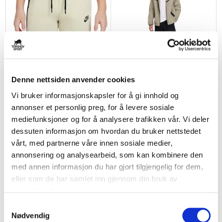
Denne nettsiden anvender cookies
NIKE
NIKE
NSW Tech Fleece Fritidsshorts
Dri-FIT Tech Woven Windrunner
Vi bruker informasjonskapsler for å gi innhold og
Barn Beige
Jakke Grå/Grønn
annonser et personlig preg, for å levere sosiale
kr 749
kr 1499
mediefunksjoner og for å analysere trafikken vår. Vi deler
dessuten informasjon om hvordan du bruker nettstedet
BARN
BARN
vårt, med partnerne våre innen sosiale medier,
annonsering og analysearbeid, som kan kombinere den
med annen informasjon du har gjort tilgjengelig for dem,
eller som de har samlet inn gjennom din bruk av
tjenestene deres.
S
Nødvendig
a