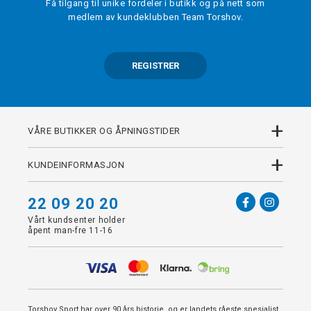
Få tilgang til unike fordeler i butikk og på nett som
medlem av kundeklubben Team Torshov.
REGISTRER
+
VÅRE BUTIKKER OG ÅPNINGSTIDER
+
KUNDEINFORMASJON
22 09 20 20
Vårt kundsenter holder
åpent man-fre 11-16
Torshov Sport har over 90 års historie, og er landets råeste spesialist