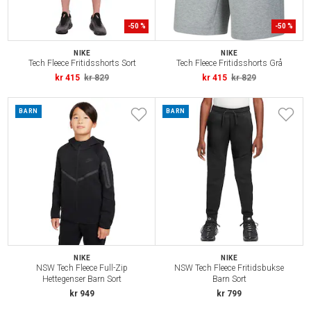
-
50
%
-
50
%
NIKE
NIKE
Tech Fleece Fritidsshorts Sort
Tech Fleece Fritidsshorts Grå
kr 415
kr 829
kr 415
kr 829
BARN
BARN
NIKE
NIKE
NSW Tech Fleece Full-Zip
NSW Tech Fleece Fritidsbukse
Hettegenser Barn Sort
Barn Sort
kr 949
kr 799