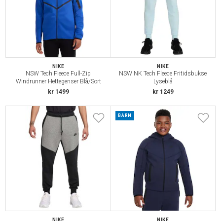
NIKE
NIKE
NSW Tech Fleece Full-Zip
NSW NK Tech Fleece Fritidsbukse
Windrunner Hettegenser Blå/Sort
Lyseblå
kr 1499
kr 1249
BARN
NIKE
NIKE