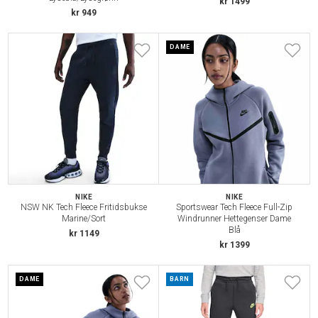
kr 1499
kr 949
DAME
NIKE
NIKE
NSW NK Tech Fleece Fritidsbukse
Sportswear Tech Fleece Full-Zip
Marine/Sort
Windrunner Hettegenser Dame
Blå
kr 1149
kr 1399
DAME
BARN