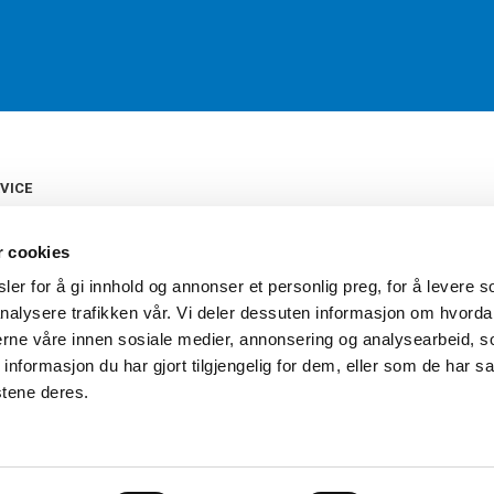
VICE
s
b
r cookies
tte
gelser
er for å gi innhold og annonser et personlig preg, for å levere s
Torshov Sport har over 90 års histor
klubbhandel. Torshov Sport har fir
nalysere trafikken vår. Vi deler dessuten informasjon om hvorda
vering
Drammen, Sandvika Storsenter og Fr
inger
nerne våre innen sosiale medier, annonsering og analysearbeid, 
stilte spørsmål
formasjon du har gjort tilgjengelig for dem, eller som de har sa
oven
stene deres.