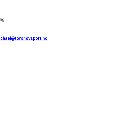
lig
chael@torshovsport.no