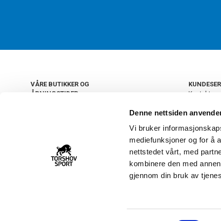
VÅRE BUTIKKER OG
KUNDESER
ÅPNINGSTIDER
Kontakt os
Kundeklub
+
OSLO
Denne nettsiden anvende
Retur og by
Salgsbetin
Vi bruker informasjonskapsl
+
Personvern
NORGE
mediefunksjoner og for å a
Frakt og le
Ledige still
nettstedet vårt, med part
FAQ - Ofte 
kombinere den med annen in
22 09 20 20
Åpenhetsl
gjennom din bruk av tjene
Vårt kundsenter holder
åpent man-fre 11-16