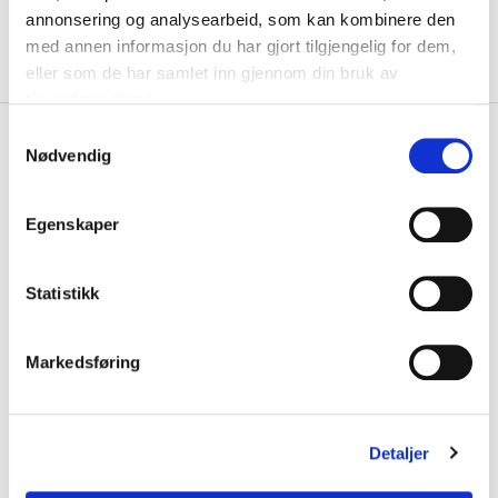
KLIKK & HENT
LEGG I HANDLEKURV
annonsering og analysearbeid, som kan kombinere den
Velg Størrelse
med annen informasjon du har gjort tilgjengelig for dem,
På lager
Gratis frakt på bestillinger over 1300,-.
eller som de har samlet inn gjennom din bruk av
tjenestene deres.
S
+
PRODUKTBESKRIVELSE
Nødvendig
a
+
DETALJER
m
t
Egenskaper
Kjøp hele settet
y
k
DAME
k
Statistikk
e
v
Markedsføring
a
l
g
Detaljer