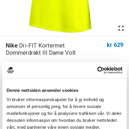
kr 629
Nike
Dri-FIT Kortermet
Dommerdrakt III Dame Volt
Nike Kortermet Dommerdrakt til dame er laget av et
svettetransporterende Dri-FIT-materiale som holde...
Les mer.
FARGE
Denne nettsiden anvender cookies
Vi bruker informasjonskapsler for å gi innhold og
annonser et personlig preg, for å levere sosiale
Størrelse
mediefunksjoner og for å analysere trafikken vår. Vi deler
VELG
STØRRELSE
▾
dessuten informasjon om hvordan du bruker nettstedet
vårt, med partnerne våre innen sosiale medier,