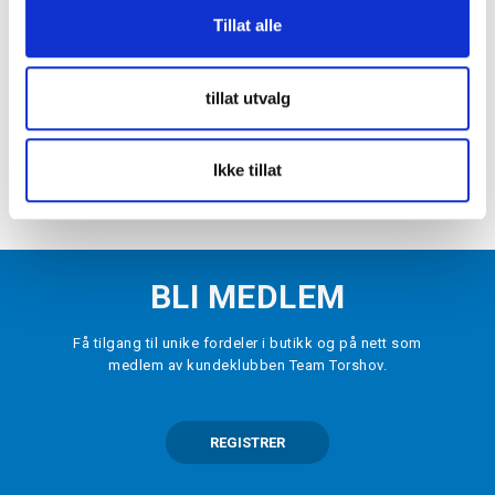
Tillat alle
NIKE
Dri-FIT Dommershorts III Dame Sort
kr 449
tillat utvalg
VELG
STØRRELSE
▾
Ikke tillat
LEGG I HANDLEKURV
BLI MEDLEM
Få tilgang til unike fordeler i butikk og på nett som
medlem av kundeklubben Team Torshov.
REGISTRER