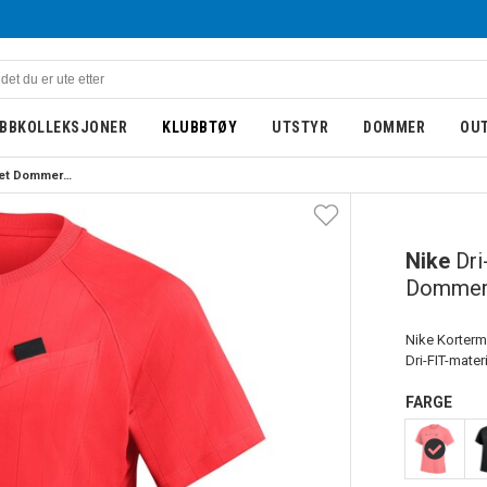
BBKOLLEKSJONER
KLUBBTØY
UTSTYR
DOMMER
OU
Nike Dri-FIT Kortermet Dommerdrakt III Dame Rød
DAME
Nike
Dri
Dommerd
Nike Korterm
Dri-FIT-mater
FARGE