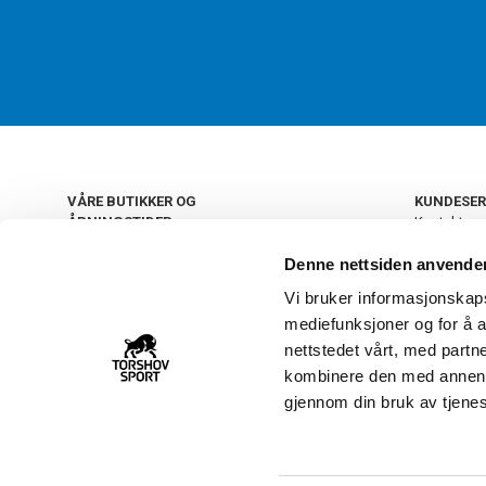
VÅRE BUTIKKER OG
KUNDESER
ÅPNINGSTIDER
Kontakt os
Kundeklub
+
OSLO
Denne nettsiden anvende
Retur og by
Salgsbetin
Vi bruker informasjonskapsl
+
Personvern
NORGE
mediefunksjoner og for å a
Frakt og le
Ledige still
nettstedet vårt, med part
FAQ - Ofte 
kombinere den med annen in
22 09 20 20
Åpenhetsl
gjennom din bruk av tjene
Vårt kundsenter holder
åpent man-fre 11-16