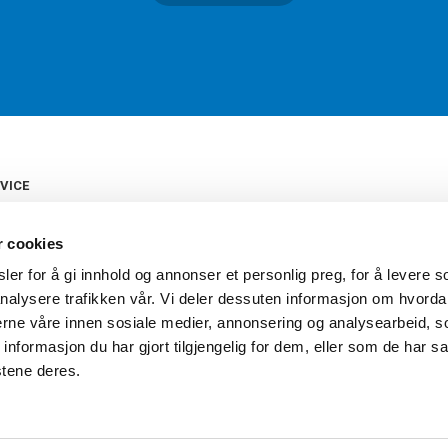
VICE
s
b
r cookies
tte
gelser
er for å gi innhold og annonser et personlig preg, for å levere s
Torshov Sport har over 90 års histor
klubbhandel. Torshov Sport har fir
nalysere trafikken vår. Vi deler dessuten informasjon om hvorda
vering
Drammen, Sandvika Storsenter og Fr
inger
nerne våre innen sosiale medier, annonsering og analysearbeid, 
stilte spørsmål
formasjon du har gjort tilgjengelig for dem, eller som de har sa
oven
stene deres.