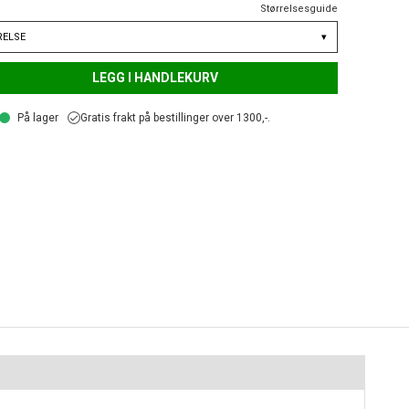
Størrelsesguide
RELSE
▾
LEGG I HANDLEKURV
På lager
Gratis frakt på bestillinger over 1300,-.