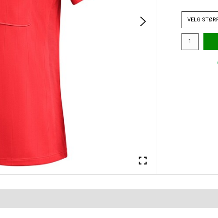
VELG
STØR