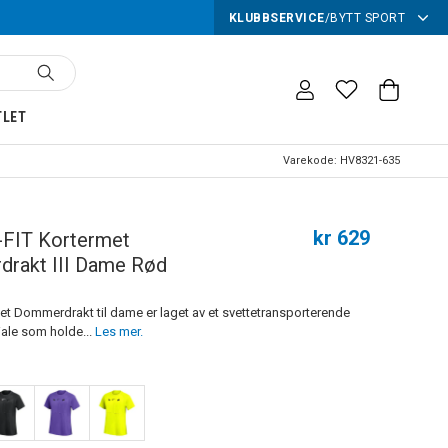
KLUBBSERVICE
/
BYTT SPORT
TLET
Varekode:
HV8321-635
kr 629
-FIT Kortermet
rakt III Dame Rød
et Dommerdrakt til dame er laget av et svettetransporterende
iale som holde...
Les mer.