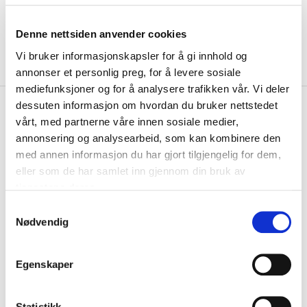
Denne nettsiden anvender cookies
Vi bruker informasjonskapsler for å gi innhold og
annonser et personlig preg, for å levere sosiale
mediefunksjoner og for å analysere trafikken vår. Vi deler
kr 449
dessuten informasjon om hvordan du bruker nettstedet
Adidas
Tierro Keeperbukse
vårt, med partnerne våre innen sosiale medier,
Barn
annonsering og analysearbeid, som kan kombinere den
med annen informasjon du har gjort tilgjengelig for dem,
Adidas Tierro er en keeperbukse med god beskyttelse med blant
eller som de har samlet inn gjennom din bruk av
annet padding på hofte og knær. Aerore...
Les mer.
tjenestene deres.
Størrelsesguide
S
Størrelse
Nødvendig
a
VELG
STØRRELSE
▾
m
LEGG I HANDLEKURV
t
Egenskaper
y
k
På lager
Gratis frakt på bestillinger over 1300,-.
k
Statistikk