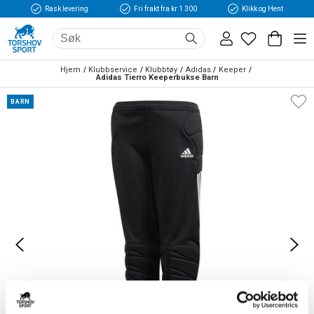
Rask levering
Fri frakt fra kr 1 300
Klikk og Hent
Hjem
Klubbservice
Klubbtøy
Adidas
Keeper
Adidas Tierro Keeperbukse Barn
BARN