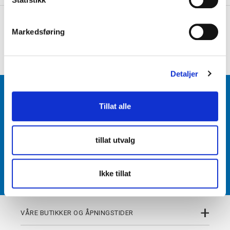
e
+
PRODUKTBESKRIVELSE
v
Markedsføring
a
+
DETALJER
l
g
Detaljer
BLI MEDLEM
Tillat alle
Få tilgang til unike fordeler i butikk og på nett som
medlem av kundeklubben Team Torshov.
tillat utvalg
REGISTRER
Ikke tillat
+
VÅRE BUTIKKER OG ÅPNINGSTIDER