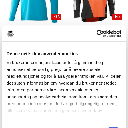
-
43
%
-
46
%
ADIDAS
ADIDAS
Bilvo 13 Keeperdrakt Barn/Senior
Condivo12 Keepertrøye Junior
Fotball Oransje
kr 199
kr 350
kr 199
kr 370
Denne nettsiden anvender cookies
BARN
BARN
Vi bruker informasjonskapsler for å gi innhold og
annonser et personlig preg, for å levere sosiale
mediefunksjoner og for å analysere trafikken vår. Vi deler
dessuten informasjon om hvordan du bruker nettstedet
vårt, med partnerne våre innen sosiale medier,
annonsering og analysearbeid, som kan kombinere den
med annen informasjon du har gjort tilgjengelig for dem,
-
46
%
eller som de har samlet inn gjennom din bruk av
tjenestene deres.
ADIDAS
ADIDAS
Condivo12 Keepertrøye Junior
Tierro Keeperbukse Barn
Fotball Blå
S
kr 449