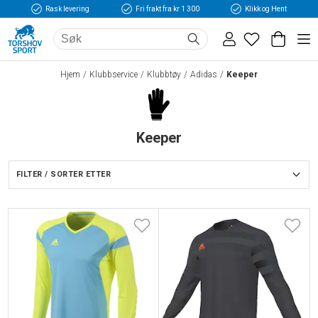
Rask levering
Fri frakt fra kr 1 300
Klikk og Hent
Hjem
Klubbservice
Klubbtøy
Adidas
Keeper
Keeper
FILTER / SORTER ETTER