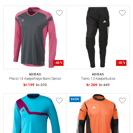
-
46
%
-
40
%
ADIDAS
ADIDAS
Precio 14 Keepertrøye Barn/Senior
Tierro 13 Keeperbukse
kr 199
kr 370
kr 269
kr 449
BARN