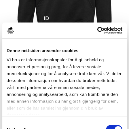
kr 479
Hummel
Spikers Volleyball
kr 599
Denne nettsiden anvender cookies
Hettegenser Barn Sort
Vi bruker informasjonskapsler for å gi innhold og
annonser et personlig preg, for å levere sosiale
Spikers Volleyball Hettegenser for barn fra Hummel som er laget av
mykt og komfortabel materiale. He...
Les mer.
mediefunksjoner og for å analysere trafikken vår. Vi deler
dessuten informasjon om hvordan du bruker nettstedet
Størrelsesguide
vårt, med partnerne våre innen sosiale medier,
Størrelse
annonsering og analysearbeid, som kan kombinere den
VELG
STØRRELSE
▾
med annen informasjon du har gjort tilgjengelig for dem,
Brystlogo
*
eller som de har samlet inn gjennom din bruk av
tjenestene deres.
S
Ryggtrykk
*