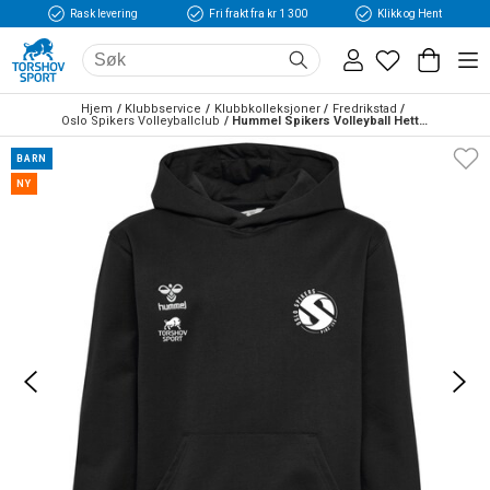
Rask levering
Fri frakt fra kr 1 300
Klikk og Hent
Hjem
Klubbservice
Klubbkolleksjoner
Fredrikstad
Oslo Spikers Volleyballclub
Hummel Spikers Volleyball Hettegenser Barn Sort
BARN
NY