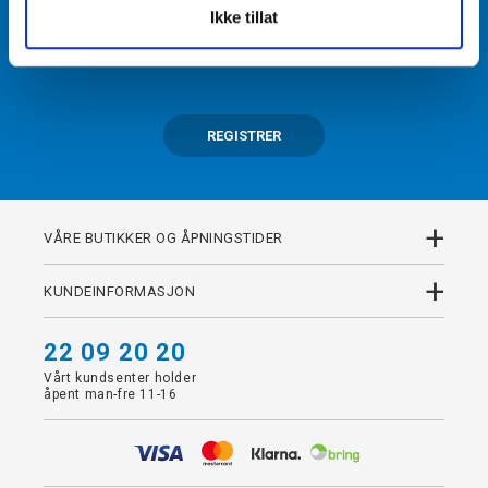
Ikke tillat
Få tilgang til unike fordeler i butikk og på nett som
medlem av kundeklubben Team Torshov.
REGISTRER
+
VÅRE BUTIKKER OG ÅPNINGSTIDER
+
KUNDEINFORMASJON
22 09 20 20
Vårt kundsenter holder
åpent man-fre 11-16