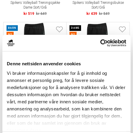
Spikers Volleyball Treningsjakke
Spikers Volleyball Treningsbukse
Dame Sort/Grå
Sort/Grå
kr 519
kr 649
kr 439
kr 549
BARN
DAME
NY
NY
Denne nettsiden anvender cookies
Vi bruker informasjonskapsler for å gi innhold og
annonser et personlig preg, for å levere sosiale
mediefunksjoner og for å analysere trafikken vår. Vi deler
HUMMEL
HUMMEL
dessuten informasjon om hvordan du bruker nettstedet
Spikers Volleyball Treningsbukse
Spikers Volleyball Treningsbukse
Barn Sort/Grå
Dame Sort/Grå
vårt, med partnerne våre innen sosiale medier,
kr 399
kr 499
kr 439
kr 549
annonsering og analysearbeid, som kan kombinere den
med annen informasjon du har gjort tilgjengelig for dem,
BARN
eller som de har samlet inn gjennom din bruk av
NY
tjenestene deres.