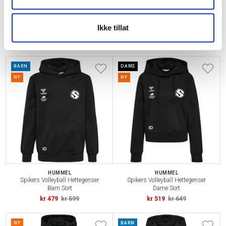
HUMMEL
HUMMEL
Spikers Volleyball Langermet
Spikers Volleyball Hettegenser
Ikke tillat
Trøye Barn Sort
Sort
kr 263
kr 329
kr 519
kr 649
BARN
DAME
NY
NY
HUMMEL
HUMMEL
Spikers Volleyball Hettegenser
Spikers Volleyball Hettegenser
Barn Sort
Dame Sort
kr 479
kr 599
kr 519
kr 649
NY
BARN