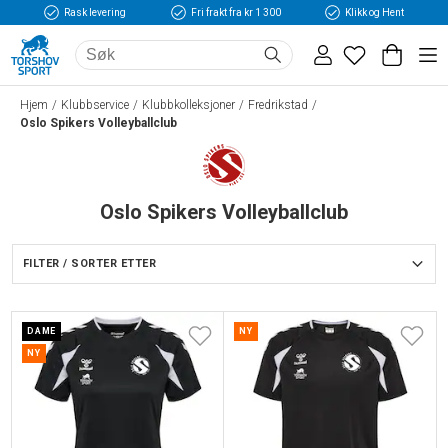
Rask levering
Fri frakt fra kr 1 300
Klikk og Hent
Hjem
Klubbservice
Klubbkolleksjoner
Fredrikstad
Oslo Spikers Volleyballclub
Oslo Spikers Volleyballclub
FILTER / SORTER ETTER
DAME
NY
NY