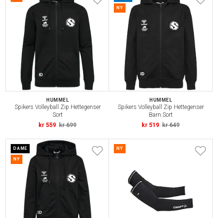
NY
HUMMEL
HUMMEL
Spikers Volleyball Zip Hettegenser
Spikers Volleyball Zip Hettegenser
Sort
Barn Sort
kr 559
kr 699
kr 519
kr 649
DAME
NY
NY