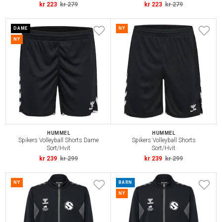
kr 223
kr 279
kr 223
kr 279
DAME
NY
NY
HUMMEL
HUMMEL
Spikers Volleyball Shorts Dame
Spikers Volleyball Shorts
Sort/Hvit
Sort/Hvit
kr 239
kr 299
kr 239
kr 299
NY
BARN
NY