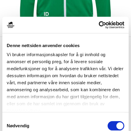
kr 519
Hummel
Kråkerøy IL
Denne nettsiden anvender cookies
kr 649
Treningsjakke Dame
Vi bruker informasjonskapsler for å gi innhold og
Grønn/Sort
annonser et personlig preg, for å levere sosiale
mediefunksjoner og for å analysere trafikken vår. Vi deler
Hummel Kråkerøy IL Treningsjakke til dame er en treningsjakke som gir
dessuten informasjon om hvordan du bruker nettstedet
god bevegelsesfrihet og en spo...
Les mer.
vårt, med partnerne våre innen sosiale medier,
annonsering og analysearbeid, som kan kombinere den
Størrelsesguide
med annen informasjon du har gjort tilgjengelig for dem,
Størrelse
eller som de har samlet inn gjennom din bruk av
VELG
STØRRELSE
▾
tjenestene deres.
Brystlogo
*
S
Nødvendig
a