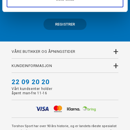
medlem av kundeklubben Team Torshov.
REGISTRER
+
VÅRE BUTIKKER OG ÅPNINGSTIDER
+
KUNDEINFORMASJON
22 09 20 20
Vårt kundsenter holder
åpent man-fre 11-16
Torshov Sport har over 90 års historie, og er landets råeste spesialist