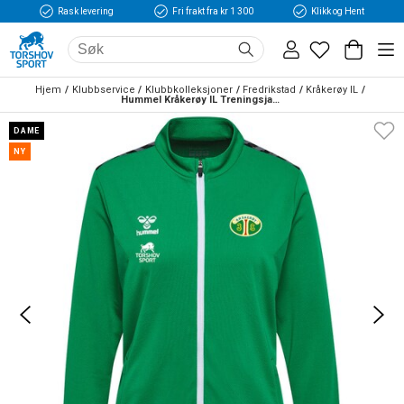
Rask levering
Fri frakt fra kr 1 300
Klikk og Hent
Hjem
Klubbservice
Klubbkolleksjoner
Fredrikstad
Kråkerøy IL
Hummel Kråkerøy IL Treningsjakke Dame Grønn/Sort
DAME
NY