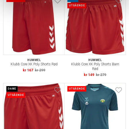
UTGÅENDE
HUMMEL
HUMMEL
Klubb Core XK Poly Shorts Rød
Klubb Core XK Poly Shorts Barn
Rød
kr 167
kr 299
kr 149
kr 279
DAME
UTGÅENDE
UTGÅENDE