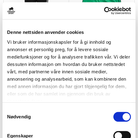
Denne nettsiden anvender cookies
Vi bruker informasjonskapsler for å gi innhold og
annonser et personlig preg, for å levere sosiale
HUMMEL
HUMMEL
mediefunksjoner og for å analysere trafikken vår. Vi deler
Kråkerøy IL Poly Treningsbukse
Kråkerøy IL Shorts Grønn/Sort
Dame Sort/Grå
dessuten informasjon om hvordan du bruker nettstedet
kr 279
kr 349
kr 439
kr 549
vårt, med partnerne våre innen sosiale medier,
annonsering og analysearbeid, som kan kombinere den
BARN
DAME
med annen informasjon du har gjort tilgjengelig for dem,
NY
NY
eller som de har samlet inn gjennom din bruk av
tjenestene deres.
S
Nødvendig
a
m
t
Egenskaper