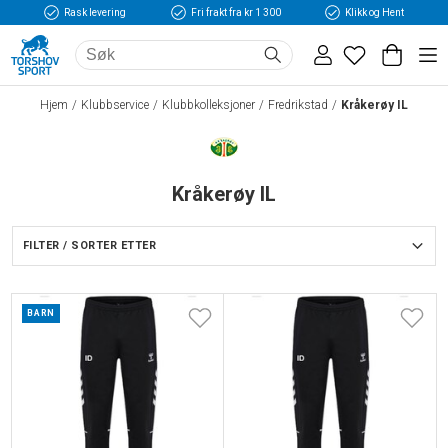
Rask levering
Fri frakt fra kr 1 300
Klikk og Hent
Hjem
Klubbservice
Klubbkolleksjoner
Fredrikstad
Kråkerøy IL
Kråkerøy IL
FILTER / SORTER ETTER
BARN