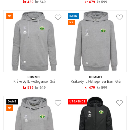
kr 439
kr 549
kr 479
kr 599
NY
BARN
NY
HUMMEL
HUMMEL
Kråkerøy IL Hettegenser Grå
Kråkerøy IL Hettegenser Barn Grå
kr 519
kr 649
kr 479
kr 599
DAME
UTGÅENDE
NY