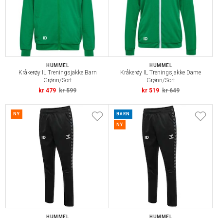
HUMMEL
HUMMEL
Kråkerøy IL Treningsjakke Barn
Kråkerøy IL Treningsjakke Dame
Grønn/Sort
Grønn/Sort
kr 479
kr 599
kr 519
kr 649
NY
BARN
NY
HUMMEL
HUMMEL