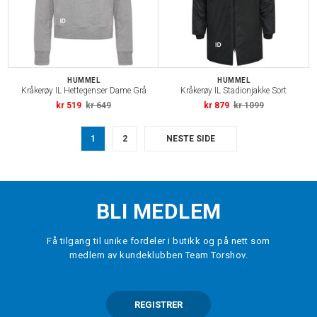
HUMMEL
HUMMEL
Kråkerøy IL Hettegenser Dame Grå
Kråkerøy IL Stadionjakke Sort
kr 519
kr 649
kr 879
kr 1099
1
2
NESTE SIDE
BLI MEDLEM
Få tilgang til unike fordeler i butikk og på nett som
medlem av kundeklubben Team Torshov.
REGISTRER