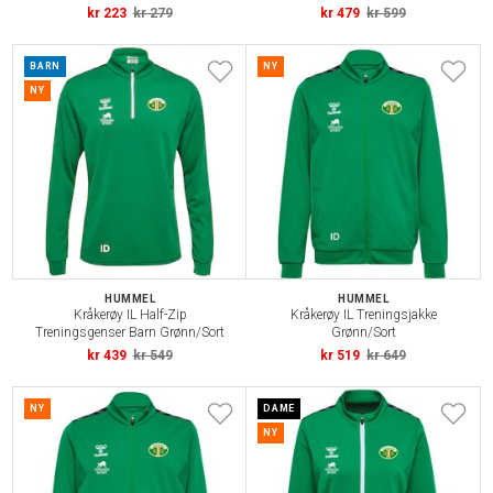
kr 223
kr 279
kr 479
kr 599
BARN
NY
NY
HUMMEL
HUMMEL
Kråkerøy IL Half-Zip
Kråkerøy IL Treningsjakke
Treningsgenser Barn Grønn/Sort
Grønn/Sort
kr 439
kr 549
kr 519
kr 649
NY
DAME
NY