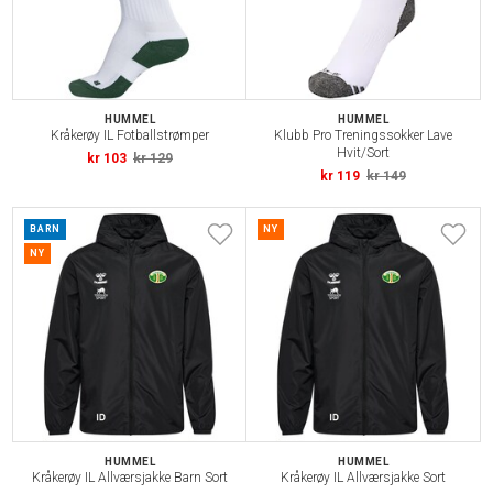
HUMMEL
HUMMEL
Kråkerøy IL Fotballstrømper
Klubb Pro Treningssokker Lave
Hvit/Sort
kr 103
kr 129
kr 119
kr 149
BARN
NY
NY
HUMMEL
HUMMEL
Kråkerøy IL Allværsjakke Barn Sort
Kråkerøy IL Allværsjakke Sort