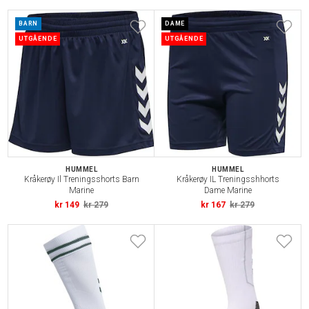
BARN
DAME
UTGÅENDE
UTGÅENDE
HUMMEL
HUMMEL
Kråkerøy Il Treningsshorts Barn
Kråkerøy IL Treningsshhorts
Marine
Dame Marine
kr 149
kr 279
kr 167
kr 279