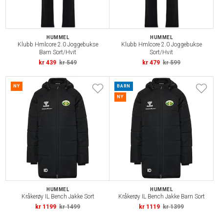
HUMMEL
HUMMEL
Klubb Hmlcore 2.0 Joggebukse
Klubb Hmlcore 2.0 Joggebukse
Barn Sort/Hvit
Sort/Hvit
kr 439
kr 549
kr 479
kr 599
NY
BARN
NY
HUMMEL
HUMMEL
Kråkerøy IL Bench Jakke Sort
Kråkerøy IL Bench Jakke Barn Sort
kr 1199
kr 1499
kr 1119
kr 1399