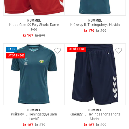
HUMMEL
HUMMEL
Klubb Core XK Poly Shorts Dame
Kråkerøy IL Treningstrøye Havblå
Rød
kr 179
kr 299
kr 167
kr 279
BARN
UTGÅENDE
UTGÅENDE
HUMMEL
HUMMEL
Kråkerøy IL Treningstrøye Barn
Kråkerøy IL Treningsshortsshorts
Havblå
Marine
kr 167
kr 279
kr 167
kr 299