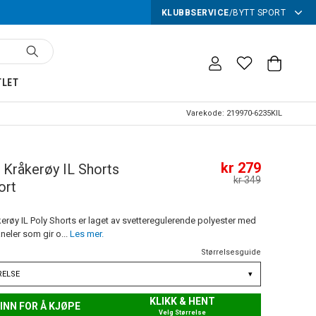
KLUBBSERVICE
/
BYTT SPORT
TLET
Varekode:
219970-6235KIL
kr 279
Kråkerøy IL Shorts
kr 349
ort
røy IL Poly Shorts er laget av svetteregulerende polyester med
ler som gir o...
Les mer.
Størrelsesguide
RELSE
▾
KLIKK & HENT
INN FOR Å KJØPE
Velg Størrelse