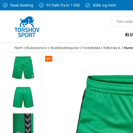
Rask levering
Fri frakt fra kr 1 300
Klikk og Hent
KLU
Hjem
Klubbservice
Klubbkolleksjoner
Fredrikstad
Kråkerøy IL
NY