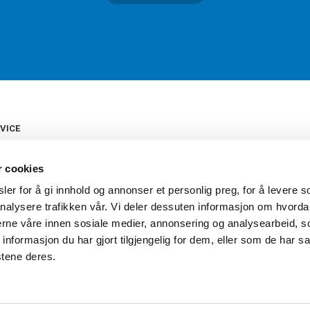
VICE
s
b
r cookies
tte
gelser
er for å gi innhold og annonser et personlig preg, for å levere s
Torshov Sport har over 90 års histor
klubbhandel. Torshov Sport har fir
nalysere trafikken vår. Vi deler dessuten informasjon om hvorda
vering
Drammen, Sandvika Storsenter og Fr
inger
nerne våre innen sosiale medier, annonsering og analysearbeid, 
stilte spørsmål
formasjon du har gjort tilgjengelig for dem, eller som de har sa
oven
stene deres.