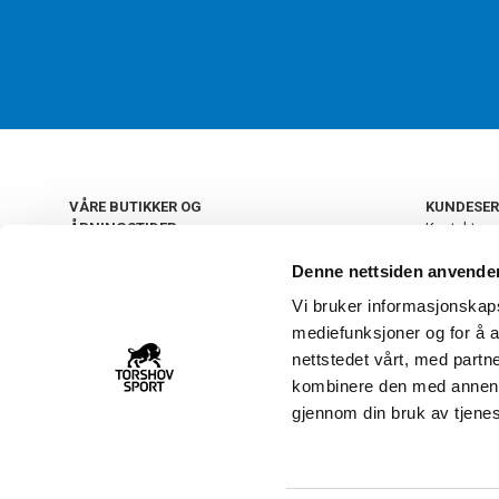
VÅRE BUTIKKER OG
KUNDESER
ÅPNINGSTIDER
Kontakt os
Kundeklub
+
OSLO
Denne nettsiden anvende
Retur og by
Salgsbetin
Vi bruker informasjonskapsl
+
Personvern
NORGE
mediefunksjoner og for å a
Frakt og le
Ledige still
nettstedet vårt, med part
FAQ - Ofte 
kombinere den med annen in
22 09 20 20
Åpenhetsl
gjennom din bruk av tjene
Vårt kundsenter holder
åpent man-fre 11-16