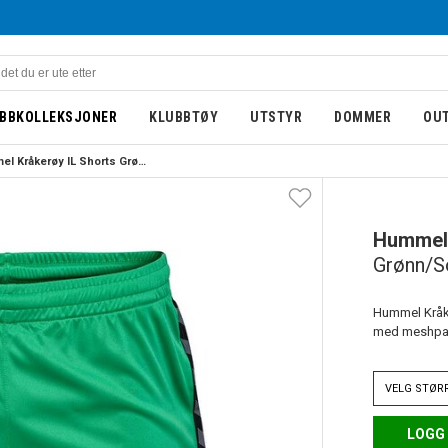
BBKOLLEKSJONER
KLUBBTØY
UTSTYR
DOMMER
OU
Hummel Kråkerøy IL Shorts Grønn/Sort
NY
Hummel
Grønn/S
Hummel Kråke
med meshpane
VELG
STØR
LOGG 