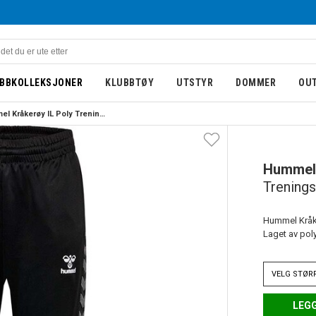
BBKOLLEKSJONER
KLUBBTØY
UTSTYR
DOMMER
OU
Hummel Kråkerøy IL Poly Treningsbukse Barn Sort/Grå
BARN
NY
Hummel
Trenings
Hummel Kråker
Laget av pol
VELG
STØR
LEGG