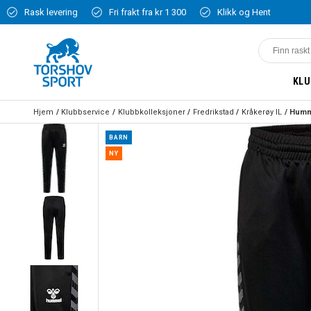
Rask levering
Fri frakt fra kr 1 300
Klikk og Hent
KLU
Hjem
Klubbservice
Klubbkolleksjoner
Fredrikstad
Kråkerøy IL
BARN
NY