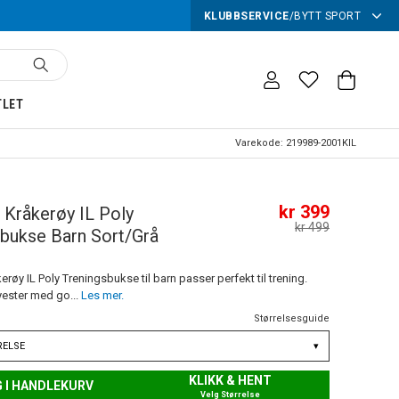
KLUBBSERVICE
/
BYTT SPORT
TLET
Varekode:
219989-2001KIL
kr 399
Kråkerøy IL Poly
kr 499
bukse Barn Sort/Grå
øy IL Poly Treningsbukse til barn passer perfekt til trening.
yester med go...
Les mer.
Størrelsesguide
RELSE
▾
KLIKK & HENT
 I HANDLEKURV
Velg Størrelse