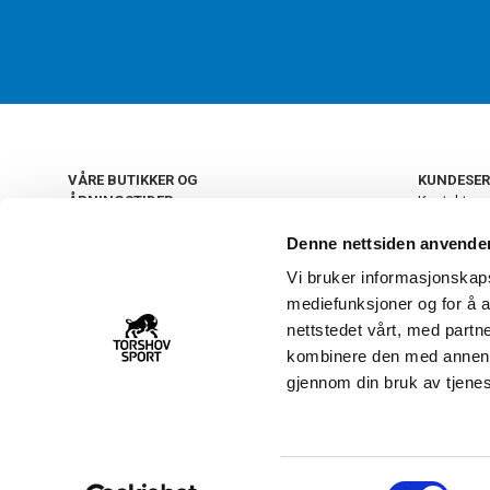
VÅRE BUTIKKER OG
KUNDESER
ÅPNINGSTIDER
Kontakt os
Kundeklub
+
OSLO
Denne nettsiden anvende
Retur og by
Salgsbetin
Vi bruker informasjonskapsl
+
Personvern
NORGE
mediefunksjoner og for å a
Frakt og le
Ledige still
nettstedet vårt, med part
FAQ - Ofte 
kombinere den med annen in
22 09 20 20
Åpenhetsl
gjennom din bruk av tjene
Vårt kundsenter holder
åpent man-fre 11-16
S