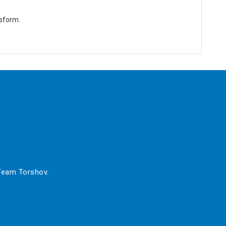
ssform.
 Team Torshov.