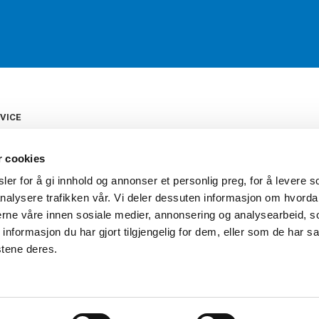
VICE
s
b
r cookies
tte
gelser
er for å gi innhold og annonser et personlig preg, for å levere s
Torshov Sport har over 90 års histor
klubbhandel. Torshov Sport har fir
nalysere trafikken vår. Vi deler dessuten informasjon om hvorda
vering
Drammen, Sandvika Storsenter og Fr
inger
nerne våre innen sosiale medier, annonsering og analysearbeid, 
stilte spørsmål
formasjon du har gjort tilgjengelig for dem, eller som de har sa
oven
stene deres.