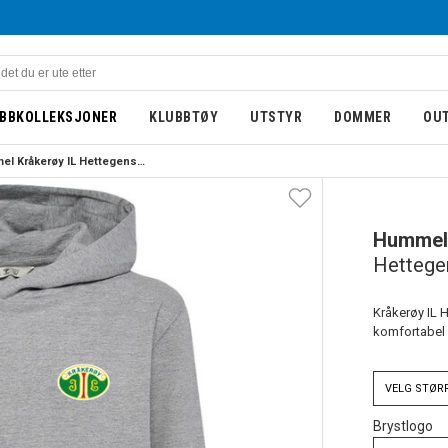
BBKOLLEKSJONER
KLUBBTØY
UTSTYR
DOMMER
OU
Hummel Kråkerøy IL Hettegenser Barn Grå
BARN
NY
Hummel
Hettege
Kråkerøy IL 
komfortabel 
VELG
STØR
Brystlogo