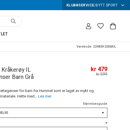
KLUBBSERVICE
/
BYTT SPORT
TLET
Varekode:
224834-2006KIL
kr 479
Kråkerøy IL
kr 599
nser Barn Grå
Hettegenser for barn fra Hummel som er laget av mykt og
materiale. Hette med...
Les mer.
Størrelsesguide
RELSE
▾
*