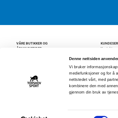
VÅRE BUTIKKER OG
KUNDESER
ÅPNINGSTIDER
Kontakt os
Kundeklub
+
OSLO
Denne nettsiden anvende
Retur og by
Salgsbetin
Vi bruker informasjonskapsl
+
Personvern
NORGE
mediefunksjoner og for å a
Frakt og le
Ledige still
nettstedet vårt, med part
FAQ - Ofte 
kombinere den med annen in
22 09 20 20
Åpenhetsl
gjennom din bruk av tjene
Vårt kundsenter holder
åpent man-fre 11-16
S