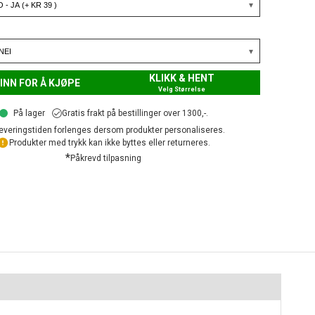
KLIKK & HENT
INN FOR Å KJØPE
Velg Størrelse
På lager
Gratis frakt på bestillinger over 1300,-.
everingstiden forlenges dersom produkter personaliseres.
Produkter med trykk kan ikke byttes eller returneres.
*
Påkrevd tilpasning