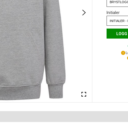
Initialer
LOGG 
L