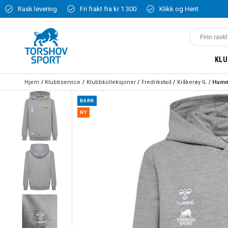
Rask levering
Fri frakt fra kr 1 300
Klikk og Hent
KLU
Hjem
Klubbservice
Klubbkolleksjoner
Fredrikstad
Kråkerøy IL
BARN
NY