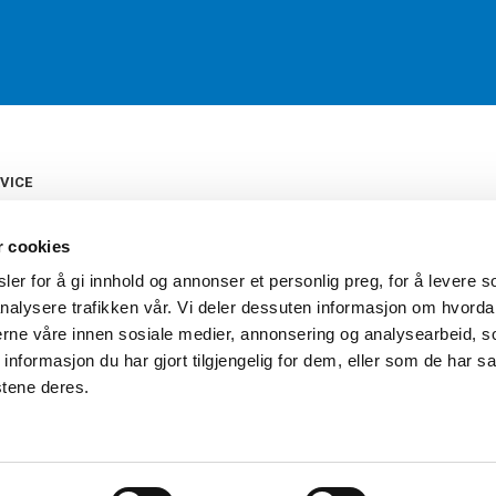
VICE
s
b
r cookies
tte
gelser
er for å gi innhold og annonser et personlig preg, for å levere s
Torshov Sport har over 90 års histor
klubbhandel. Torshov Sport har fir
nalysere trafikken vår. Vi deler dessuten informasjon om hvorda
vering
Drammen, Sandvika Storsenter og Fr
inger
nerne våre innen sosiale medier, annonsering og analysearbeid, 
stilte spørsmål
formasjon du har gjort tilgjengelig for dem, eller som de har sa
oven
stene deres.