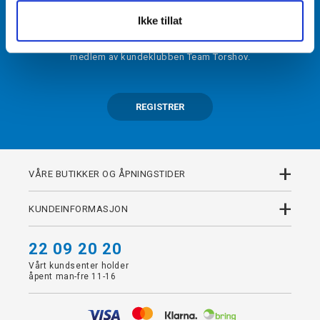
BLI MEDLEM
Ikke tillat
Få tilgang til unike fordeler i butikk og på nett som
medlem av kundeklubben Team Torshov.
REGISTRER
+
VÅRE BUTIKKER OG ÅPNINGSTIDER
+
KUNDEINFORMASJON
22 09 20 20
Vårt kundsenter holder
åpent man-fre 11-16