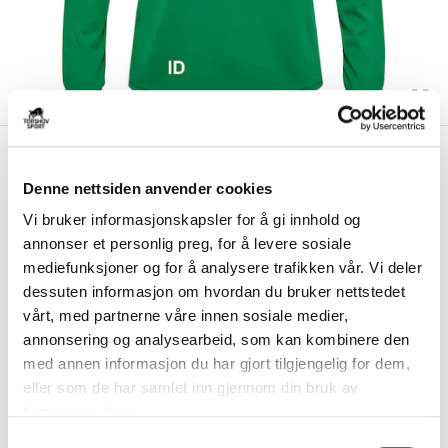
kr 439
Hummel
Kråkerøy IL Half-Zip
kr 549
Treningsgenser Barn
Denne nettsiden anvender cookies
Grønn/Sort
Vi bruker informasjonskapsler for å gi innhold og
annonser et personlig preg, for å levere sosiale
Hummel Kråkerøy IL Half-Zip Treningsgenser for barn er laget for å
mediefunksjoner og for å analysere trafikken vår. Vi deler
holde deg tørr og komfortabel. Me...
Les mer.
dessuten informasjon om hvordan du bruker nettstedet
Størrelsesguide
vårt, med partnerne våre innen sosiale medier,
Størrelse
annonsering og analysearbeid, som kan kombinere den
VELG
STØRRELSE
▾
med annen informasjon du har gjort tilgjengelig for dem,
eller som de har samlet inn gjennom din bruk av
Brystlogo
*
tjenestene deres.
S