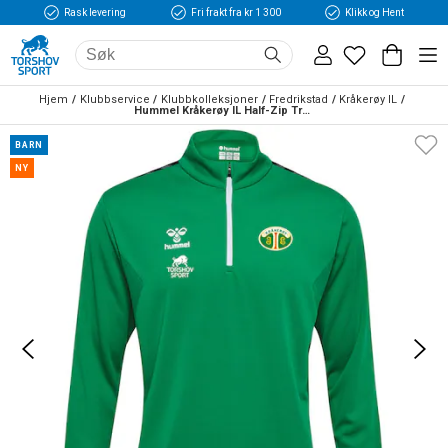
Rask levering
Fri frakt fra kr 1 300
Klikk og Hent
Hjem
Klubbservice
Klubbkolleksjoner
Fredrikstad
Kråkerøy IL
Hummel Kråkerøy IL Half-Zip Treningsgenser Barn Grønn/Sort
BARN
NY