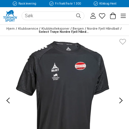
Rask levering
Fri frakt fra kr 1 300
Klikk og Hent
Hjem
Klubbservice
Klubbkolleksjoner
Bergen
Nordre Fjell Håndball
Select Trøye Nordre Fjell Håndball Sort/Hvit