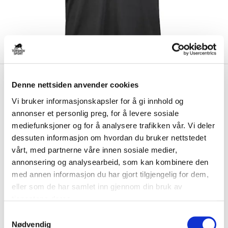
kr 279
Select
Trøye Nordre Fjell
Denne nettsiden anvender cookies
kr 349
Håndball Sort/Hvit
Vi bruker informasjonskapsler for å gi innhold og
annonser et personlig preg, for å levere sosiale
Select Nordre Fjell Håndball Trøye er laget av lett og teknisk materiale,
mediefunksjoner og for å analysere trafikken vår. Vi deler
som holder deg tørr og kom...
Les mer.
dessuten informasjon om hvordan du bruker nettstedet
Størrelse
vårt, med partnerne våre innen sosiale medier,
VELG
STØRRELSE
▾
annonsering og analysearbeid, som kan kombinere den
med annen informasjon du har gjort tilgjengelig for dem,
Brystlogo
*
eller som de har samlet inn gjennom din bruk av
tjenestene deres.
Ryggtrykk gratis
*
S
Nødvendig
a