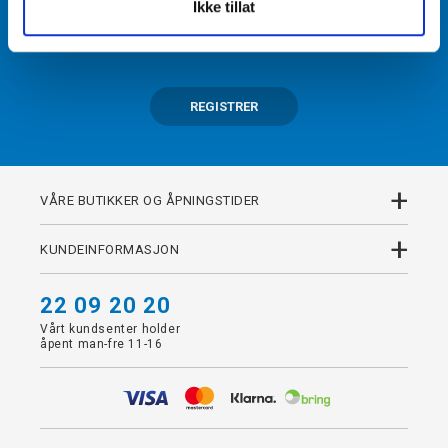
Ikke tillat
Få tilgang til unike fordeler i butikk og på nett som
medlem av kundeklubben Team Torshov.
REGISTRER
+
VÅRE BUTIKKER OG ÅPNINGSTIDER
+
KUNDEINFORMASJON
22 09 20 20
Vårt kundsenter holder
åpent man-fre 11-16