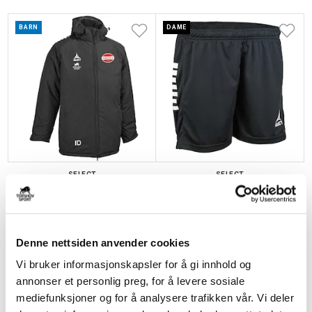
BARN
DAME
SELECT
SELECT
Nordre Fjell Håndball Coachjakke
Nordre Fjell Håndball
Barn Sort
Spillershorts Dame Sort/Hvit
kr 1079
kr 1349
kr 239
kr 299
Denne nettsiden anvender cookies
BARN
Vi bruker informasjonskapsler for å gi innhold og
annonser et personlig preg, for å levere sosiale
mediefunksjoner og for å analysere trafikken vår. Vi deler