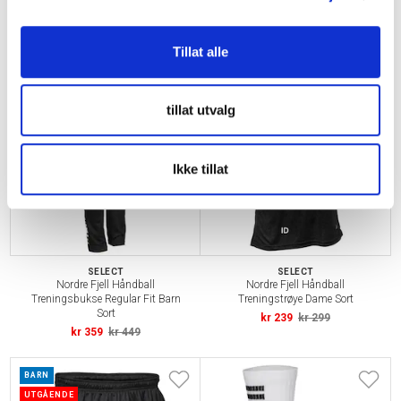
Treningsbukse Regular Fit Sort
Treningsbukse Regular Fit Barn
Sort
kr 399
kr 499
kr 359
kr 449
Tillat alle
BARN
DAME
UTGÅENDE
tillat utvalg
Ikke tillat
SELECT
SELECT
Nordre Fjell Håndball
Nordre Fjell Håndball
Treningsbukse Regular Fit Barn
Treningstrøye Dame Sort
Sort
kr 239
kr 299
kr 359
kr 449
BARN
UTGÅENDE