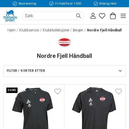
Rask levering
Fri frakt fra kr 1 300
Klikk og Hent
Hjem
Klubbservice
Klubbkolleksjoner
Bergen
Nordre Fjell Håndball
Nordre Fjell Håndball
FILTER / SORTER ETTER
DAME