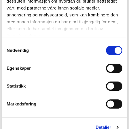
dessuten informasjon om hvordan du bruker nettstedet
vårt, med partnerne våre innen sosiale medier,
annonsering og analysearbeid, som kan kombinere den
med annen informasjon du har gjort tilgjengelig for dem,
eller som de har samlet inn gjennom din bruk av
SELECT
SELECT
tjenestene deres.
Nordre Fjell Håndball
Nordre Fjell Håndball
Spillershorts Barn Sort/Hvit
Spillershorts Sort/Hvit
S
kr 199
kr 249
kr 239
kr 299
Nødvendig
a
m
BARN
t
Egenskaper
y
k
k
Statistikk
e
v
Markedsføring
a
l
g
SELECT
SELECT
Nordre Fjell Håndball
Nordre Fjell Håndball
Detaljer