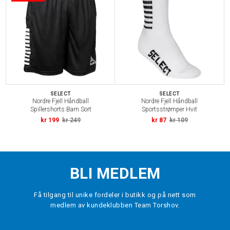
SELECT
SELECT
Nordre Fjell Håndball
Nordre Fjell Håndball
Spillershorts Barn Sort
Sportsstrømper Hvit
kr 199
kr 249
kr 87
kr 109
BLI MEDLEM
Få tilgang til unike fordeler i butikk og på nett som
medlem av kundeklubben Team Torshov.