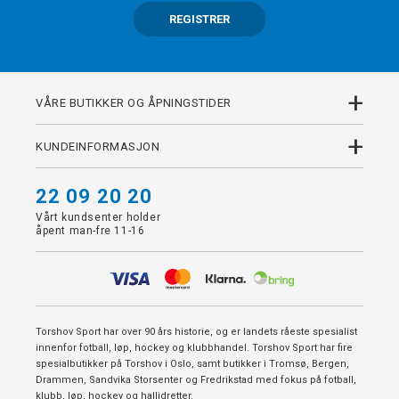
REGISTRER
+
VÅRE BUTIKKER OG ÅPNINGSTIDER
+
KUNDEINFORMASJON
22 09 20 20
Vårt kundsenter holder
åpent man-fre 11-16
Torshov Sport har over 90 års historie, og er landets råeste spesialist
innenfor fotball, løp, hockey og klubbhandel. Torshov Sport har fire
spesialbutikker på Torshov i Oslo, samt butikker i Tromsø, Bergen,
Drammen, Sandvika Storsenter og Fredrikstad med fokus på fotball,
klubb, løp, hockey og hallidretter.