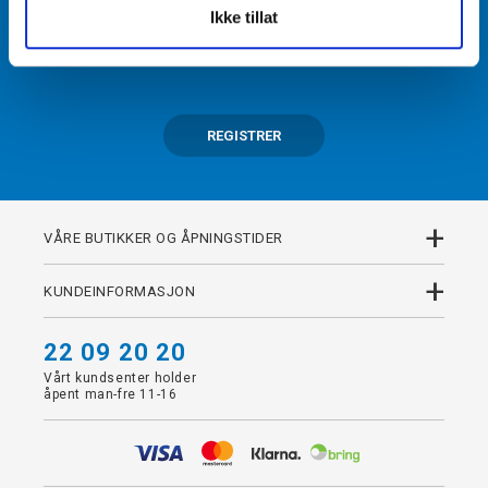
Ikke tillat
Få tilgang til unike fordeler i butikk og på nett som
medlem av kundeklubben Team Torshov.
REGISTRER
+
VÅRE BUTIKKER OG ÅPNINGSTIDER
+
KUNDEINFORMASJON
22 09 20 20
Vårt kundsenter holder
åpent man-fre 11-16