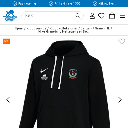
Rask levering
Fri frakt fra kr 1 300
Klikk og Hent
Hjem
Klubbservice
Klubbkolleksjoner
Bergen
Granvin IL
Nike Granvin IL Hettegenser Sort 
NY