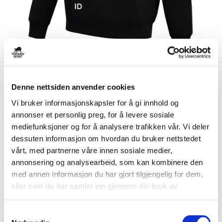
kr 594
Nike
Granvin IL Hettegenser
kr 699
Denne nettsiden anvender cookies
Sort
Vi bruker informasjonskapsler for å gi innhold og
annonser et personlig preg, for å levere sosiale
Nike Granvin IL Hettegenser er laget i en myk og komfortabel blanding
av bomull og polyester. Hette ...
Les mer.
mediefunksjoner og for å analysere trafikken vår. Vi deler
dessuten informasjon om hvordan du bruker nettstedet
Størrelsesguide
vårt, med partnerne våre innen sosiale medier,
Størrelse
annonsering og analysearbeid, som kan kombinere den
VELG
STØRRELSE
▾
med annen informasjon du har gjort tilgjengelig for dem,
Brystlogo
*
eller som de har samlet inn gjennom din bruk av
tjenestene deres.
S
Initialer