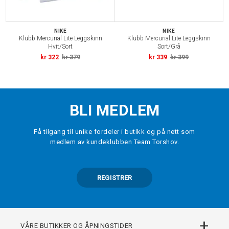
NIKE
NIKE
Klubb Mercurial Lite Leggskinn
Klubb Mercurial Lite Leggskinn
Hvit/Sort
Sort/Grå
kr 322
kr 379
kr 339
kr 399
BLI MEDLEM
Få tilgang til unike fordeler i butikk og på nett som
medlem av kundeklubben Team Torshov.
REGISTRER
+
VÅRE BUTIKKER OG ÅPNINGSTIDER