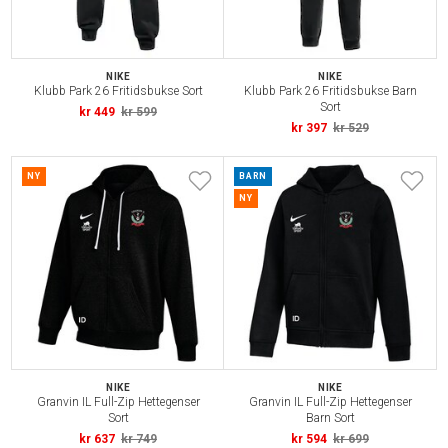
NIKE
NIKE
Klubb Park 26 Fritidsbukse Sort
Klubb Park 26 Fritidsbukse Barn
Sort
kr 449
kr 599
kr 397
kr 529
NY
BARN
NY
NIKE
NIKE
Granvin IL Full-Zip Hettegenser
Granvin IL Full-Zip Hettegenser
Sort
Barn Sort
kr 637
kr 749
kr 594
kr 699