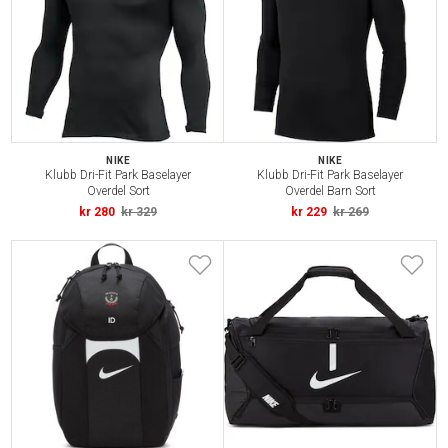
NIKE
NIKE
Klubb Dri-Fit Park Baselayer
Klubb Dri-Fit Park Baselayer
Overdel Sort
Overdel Barn Sort
kr 280
kr 329
kr 229
kr 269