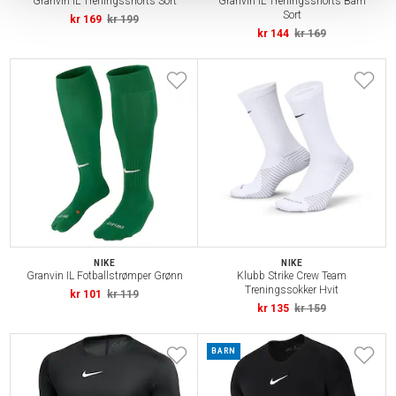
Granvin IL Treningsshorts Sort
Granvin IL Treningsshorts Barn
Sort
kr 169
kr 199
kr 144
kr 169
NIKE
NIKE
Granvin IL Fotballstrømper Grønn
Klubb Strike Crew Team
Treningssokker Hvit
kr 101
kr 119
kr 135
kr 159
BARN