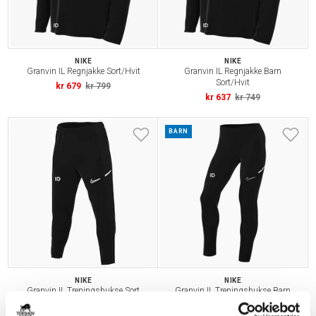
NIKE
NIKE
Granvin IL Regnjakke Sort/Hvit
Granvin IL Regnjakke Barn
Sort/Hvit
kr 679
kr 799
kr 637
kr 749
BARN
NIKE
NIKE
Granvin IL Treningsbukse Sort
Granvin IL Treningsbukse Barn
Sort
kr 450
kr 529