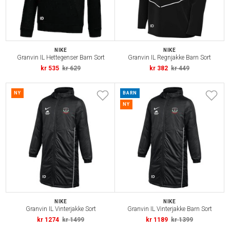
NIKE
NIKE
Granvin IL Hettegenser Barn Sort
Granvin IL Regnjakke Barn Sort
kr 535
kr 629
kr 382
kr 449
NY
BARN
NY
NIKE
NIKE
Granvin IL Vinterjakke Sort
Granvin IL Vinterjakke Barn Sort
kr 1274
kr 1499
kr 1189
kr 1399