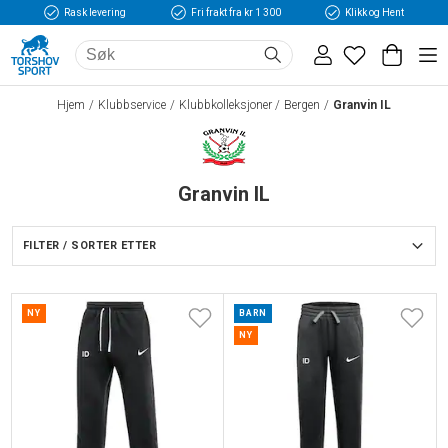
Rask levering
Fri frakt fra kr 1 300
Klikk og Hent
Hjem
Klubbservice
Klubbkolleksjoner
Bergen
Granvin IL
Granvin IL
FILTER / SORTER ETTER
NY
BARN
NY