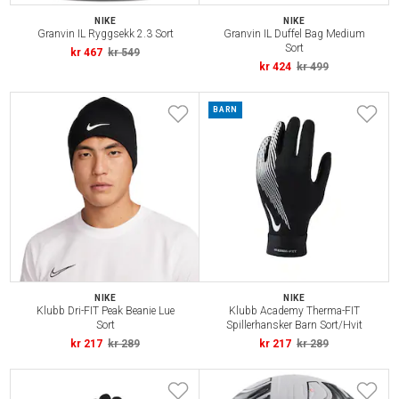
NIKE
NIKE
Granvin IL Ryggsekk 2.3 Sort
Granvin IL Duffel Bag Medium
Sort
kr 467
kr 549
kr 424
kr 499
BARN
NIKE
NIKE
Klubb Dri-FIT Peak Beanie Lue
Klubb Academy Therma-FIT
Sort
Spillerhansker Barn Sort/Hvit
kr 217
kr 289
kr 217
kr 289