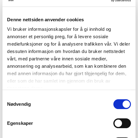
kr 382
kr 449
BARN
Denne nettsiden anvender cookies
Vi bruker informasjonskapsler for å gi innhold og
annonser et personlig preg, for å levere sosiale
mediefunksjoner og for å analysere trafikken vår. Vi deler
dessuten informasjon om hvordan du bruker nettstedet
vårt, med partnerne våre innen sosiale medier,
annonsering og analysearbeid, som kan kombinere den
med annen informasjon du har gjort tilgjengelig for dem,
eller som de har samlet inn gjennom din bruk av
NIKE
NIKE
Granvin IL Treningstrøye
Granvin IL Treningstrøye Barn
tjenestene deres.
Sort/Hvit
Sort/Hvit
kr 246
kr 289
kr 195
kr 229
S
Nødvendig
a
BARN
m
t
Egenskaper
y
k