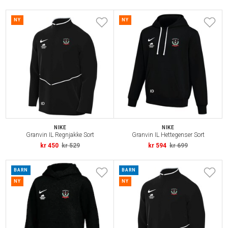
NY
NY
NIKE
NIKE
Granvin IL Regnjakke Sort
Granvin IL Hettegenser Sort
kr 450
kr 529
kr 594
kr 699
BARN
BARN
NY
NY