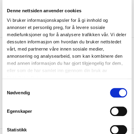
Denne nettsiden anvender cookies
Vi bruker informasjonskapsler for å gi innhold og
annonser et personlig preg, for å levere sosiale
mediefunksjoner og for å analysere trafikken vår. Vi deler
dessuten informasjon om hvordan du bruker nettstedet
kr 101
Nike
Granvin IL
vårt, med partnerne våre innen sosiale medier,
kr 119
Fotballstrømper Grønn
annonsering og analysearbeid, som kan kombinere den
med annen informasjon du har gjort tilgjengelig for dem,
Nike Granvin IL Fotballstrømper med teknisk Dri-FIT-materiale holder
eller som de har samlet inn gjennom din bruk av
deg tørr og komfortabel under t...
Les mer.
tjenestene deres.
Størrelse
S
Nødvendig
a
VELG
STØRRELSE
▾
m
KLIKK & HENT
LOGG INN FOR Å KJØPE
t
Velg Størrelse
Egenskaper
y
På lager
Gratis frakt på bestillinger over 1300,-.
k
k
Statistikk