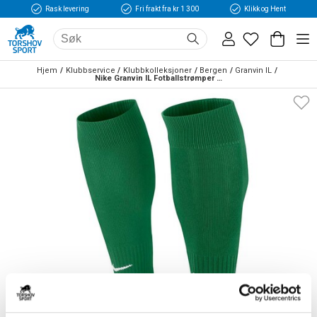
Rask levering
Fri frakt fra kr 1 300
Klikk og Hent
Hjem
Klubbservice
Klubbkolleksjoner
Bergen
Granvin IL
Nike Granvin IL Fotballstrømper Grønn