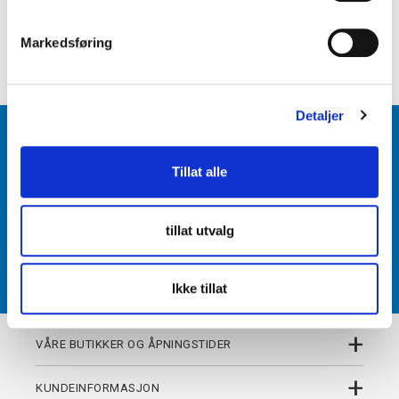
e
+
PRODUKTBESKRIVELSE
v
Markedsføring
+
DETALJER
a
l
g
Detaljer
BLI MEDLEM
Tillat alle
Få tilgang til unike fordeler i butikk og på nett som
medlem av kundeklubben Team Torshov.
tillat utvalg
REGISTRER
Ikke tillat
+
VÅRE BUTIKKER OG ÅPNINGSTIDER
+
KUNDEINFORMASJON